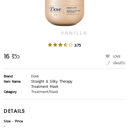
3.75
16
รีวิว
LOVE
เขียนรีวิว
Dove
Brand
Straight & Silky Therapy
Item Name
Treatment Mask
Treatment/Mask
Category
DETAILS
Size
Price
-