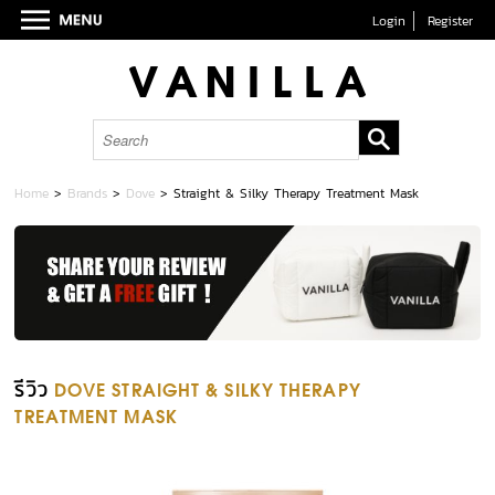
Login
Register
Home
>
Brands
>
Dove
>
Straight & Silky Therapy Treatment Mask
รีวิว
DOVE STRAIGHT & SILKY THERAPY
TREATMENT MASK