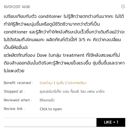
10/01/2011 14:08
เปรียบเทียบกับตัว conditoiner ไม่รู้สึกว่าแตกต่างกันมากคะ ไม่ได้
ทำให้รู้สึกว่าผมนุ่มขึ้นหรือดูมีชีวิตชีวามากกว่าตัวที่เป็น
conditioner และรู้สึกว่าทำให้หนังศีรษะมันเร็วขึ้นกว่าเดิมถึงแม้ว่าจะ
ไม่ได้ชโลมถึงโคนผมคะ ผลิตภัณฑ์ตัวนี้ให้ 3/5 คะ คิดว่าคงเปลี่ยน
เป็นยี่ห้ออื่นอ่ะ
แต่ผลิตภัณฑ์ของ Dove ในกลุ่ม treatment ที่ใช้หลังสระผมที่ไม่
ต้องล้างออกอันนั้นดีจริงคะรู้สึกว่าผมแข็งแรงขึ้น ชุ่มชื้นขึ้นและราคา
ไม่แพงด้วย
Benefit received :
ช่วยบำรุง
|
นุ่มลื่น
|
ไม่ระคายเคือง
Shopped at :
ซุปเปอร์มาร์เก็ต (เช่น ท็อปส์, โฮม เฟรช มาร์ท)
Reviewed when :
ใช้หมดแล้ว
Review link :
Click to open
LIKE + 1