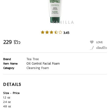
3.45
229
รีวิว
LOVE
เขียนรีวิว
Tea Tree
Brand
Oil Control Facial Foam
Item Name
Cleansing Foam
Category
DETAILS
Size
Price
1.2 oz
2.4 oz
4.8 oz