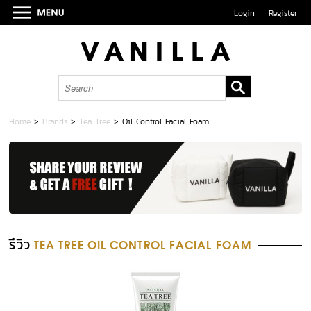
Login
Register
Home
>
Brands
>
Tea Tree
>
Oil Control Facial Foam
รีวิว
TEA TREE OIL CONTROL FACIAL FOAM