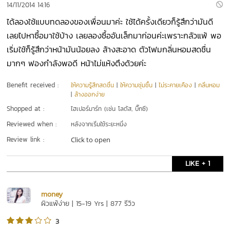
14/11/2014 14:16
ได้ลองใช้แบบทดลองของเพื่อนมาค่ะ ใช้ได้ครั้งเดียวก็รู้สึกว่ามันดี
เลยไปหาซื้อมาใช้บ้าง เลยลองซื้ออันเล็กมาก่อนค่ะเพราะกลัวแพ้ พอ
เริ่มใช้ก็รู้สึกว่าหน้ามันน้อยลง ล้างสะอาด ตัวโฟมกลิ่นหอมสดชื่น
มากๆ ฟองกำลังพอดี หน้าไม่แห้งตึงด้วยค่ะ
Benefit received :
ให้ความรู้สึกสดชื่น
|
ให้ความชุ่มชื้น
|
ไม่ระคายเคือง
|
กลิ่นหอม
|
ล้างออกง่าย
Shopped at :
ไฮเปอร์มาร์ท (เช่น โลตัส, บิ๊กซี)
Reviewed when :
หลังจากเริ่มใช้ระยะหนึ่ง
Review link :
Click to open
LIKE + 1
money
ผิวแพ้ง่าย | 15-19 Yrs | 877 รีวิว
3