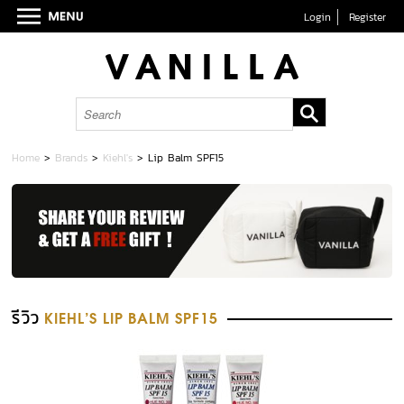
Login
Register
Home
>
Brands
>
Kiehl's
>
Lip Balm SPF15
รีวิว
KIEHL'S LIP BALM SPF15