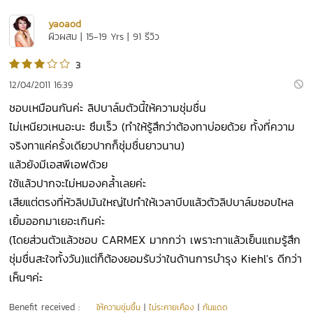
yaoaod
ผิวผสม | 15-19 Yrs | 91 รีวิว
3
12/04/2011 16:39
ชอบเหมือนกันค่ะ ลิปบาล์มตัวนี้ให้ความชุ่มชื่น
ไม่เหนียวเหนอะนะ ซึมเร็ว (ทำให้รู้สึกว่าต้องทาบ่อยด้วย ทั้งที่ความ
จริงทาแค่ครั้งเดียวปากก็ชุ่มชื่นยาวนาน)
แล้วยังมีเอสพีเอฟด้วย
ใช้แล้วปากจะไม่หมองคล้ำเลยค่ะ
เสียแต่ตรงที่หัวลิปมันใหญ่ไปทำให้เวลาบีบแล้วตัวลิปบาล์มชอบไหล
เยิ้มออกมาเยอะเกินค่ะ
(โดยส่วนตัวแล้วชอบ CARMEX มากกว่า เพราะทาแล้วเย็นแถมรู้สึก
ชุ่มชื่นสะใจทั้งวัน)แต่ก็ต้องยอมรับว่าในด้านการบำรุง Kiehl's ดีกว่า
เห็นๆค่ะ
Benefit received :
ให้ความชุ่มชื้น
|
ไม่ระคายเคือง
|
กันแดด