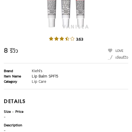
3.63
8
รีวิว
LOVE
เขียนรีวิว
Kiehl's
Brand
Lip Balm SPF15
Item Name
Lip Care
Category
DETAILS
Size
Price
-
Description
-