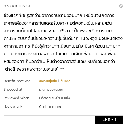
02/10/2011 19:48
ช่วงแรกทีใช้ รู้สึกว่ามีอาการคันตามขอบปาก เหมือนจะเกิดการ
ระคายเคืองจากสารกันแดด(รึเปล่า?) แต่พอทนใช้ไปหลายๆวัน
อาการคันก็หายไปอย่างประหลาด!!! อาจเป็นเพราะเกิดการตาย
ด้าน55 ลิปบาล์มนี้ช่วยให้ความชุ่มชื่นดีมาก แม้จะหลุดไปจนหมดหลัง
จากทานอาหาร ก็ยังรู้สึกว่าปากเนียนๆไม่แห้ง มีSPFด้วยเหมาะมาก
กับเมืองแดดแรงอย่างพัทยา ไม่เสียดายเงินที่ซื้อมา แต่พอเพื่อน
หยิบลองทา ก็บอกว่าไม่เห็นต่างจากวาสลีนเลย ผมก็เลยบอกว่า
"ต่างสิ เพราะแพงกว่าเยอะเลย" ^^
Benefit received :
ให้ความชุ่มชื้น
|
กันแดด
Shopped at :
ร้านค้าของแบรนด์
Reviewed when :
หลังจากเริ่มใช้ระยะหนึ่ง
Review link :
Click to open
LIKE + 1