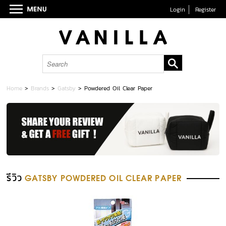
Login
Register
Home
>
Brands
>
Gatsby
>
Powdered Oil Clear Paper
รีวิว
GATSBY POWDERED OIL CLEAR PAPER