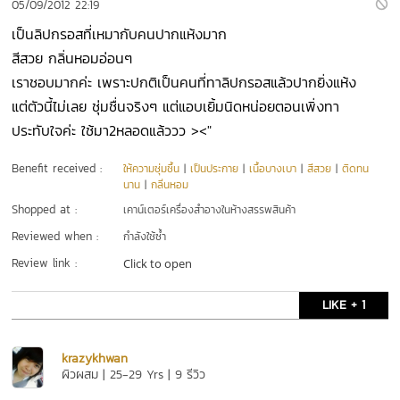
05/09/2012 22:19
เป็นลิปกรอสที่เหมากับคนปากแห้งมาก
สีสวย กลิ่นหอมอ่อนๆ
เราชอบมากค่ะ เพราะปกติเป็นคนที่ทาลิปกรอสแล้วปากยิ่งแห้ง
แต่ตัวนี้ไม่เลย ชุ่มชื่นจริงๆ แต่แอบเยิ้มนิดหน่อยตอนเพิ่งทา
ประทับใจค่ะ ใช้มา2หลอดแล้ววว ><"
Benefit received :
ให้ความชุ่มชื้น
|
เป็นประกาย
|
เนื้อบางเบา
|
สีสวย
|
ติดทน
นาน
|
กลิ่นหอม
Shopped at :
เคาน์เตอร์เครื่องสำอางในห้างสรรพสินค้า
Reviewed when :
กำลังใช้ซ้ำ
Review link :
Click to open
LIKE + 1
krazykhwan
ผิวผสม | 25-29 Yrs | 9 รีวิว