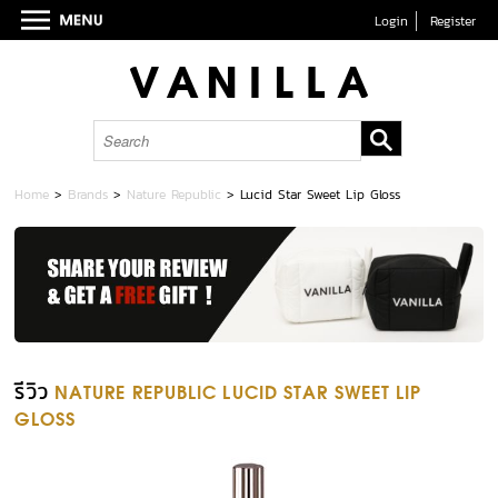
Login
Register
Home
>
Brands
>
Nature Republic
>
Lucid Star Sweet Lip Gloss
รีวิว
NATURE REPUBLIC LUCID STAR SWEET LIP
GLOSS