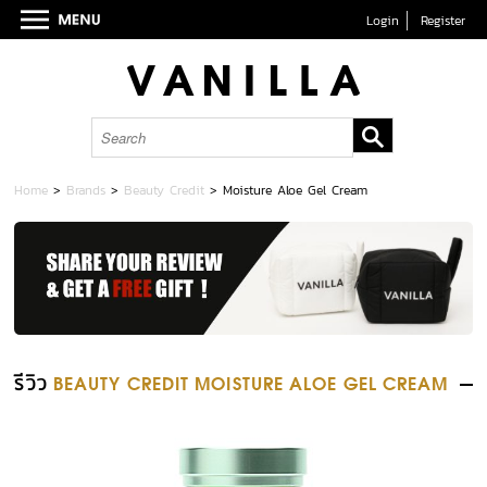
Login
Register
Home
>
Brands
>
Beauty Credit
>
Moisture Aloe Gel Cream
รีวิว
BEAUTY CREDIT MOISTURE ALOE GEL CREAM