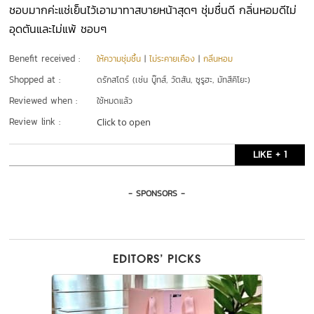
ชอบมากค่ะแช่เย็นไว้เอามาทาสบายหน้าสุดๆ ชุ่มชื่นดี กลิ่นหอมดีไม่
อุดตันและไม่แพ้ ชอบๆ
Benefit received :
ให้ความชุ่มชื้น
|
ไม่ระคายเคือง
|
กลิ่นหอม
Shopped at :
ดรักสโตร์ (เช่น บู๊ทส์, วัตสัน, ซูรูฮะ, มัทสึคิโยะ)
Reviewed when :
ใช้หมดแล้ว
Review link :
Click to open
LIKE + 1
- SPONSORS -
EDITORS’ PICKS