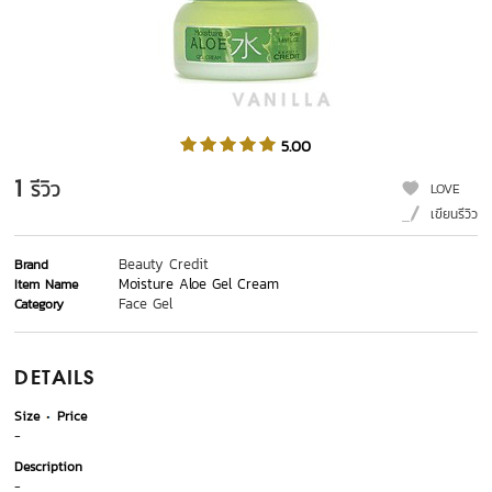
5.00
1
รีวิว
LOVE
เขียนรีวิว
Beauty Credit
Brand
Moisture Aloe Gel Cream
Item Name
Face Gel
Category
DETAILS
Size
Price
-
Description
-