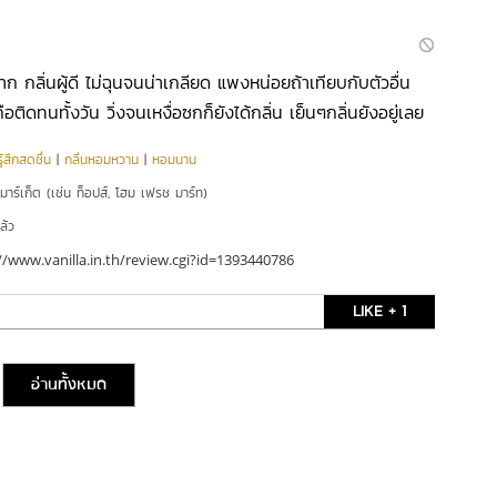
ก กลิ่นผู้ดี ไม่ฉุนจนน่าเกลียด แพงหน่อยถ้าเทียบกับตัวอื่น
ือติดทนทั้งวัน วิ่งจนเหงื่อซกก็ยังได้กลิ่น เย็นๆกลิ่นยังอยู่เลย
ู้สึกสดชื่น
|
กลิ่นหอมหวาน
|
หอมนาน
์มาร์เก็ต (เช่น ท็อปส์, โฮม เฟรช มาร์ท)
ล้ว
//www.vanilla.in.th/review.cgi?id=1393440786
LIKE + 1
อ่านทั้งหมด