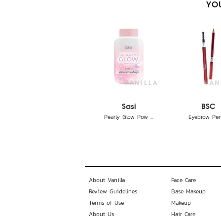
YOU
Sasi
BSC
Pearly Glow Pow ...
Eyebrow Pen
About Vanilla
Face Care
Review Guidelines
Base Makeup
Terms of Use
Makeup
About Us
Hair Care