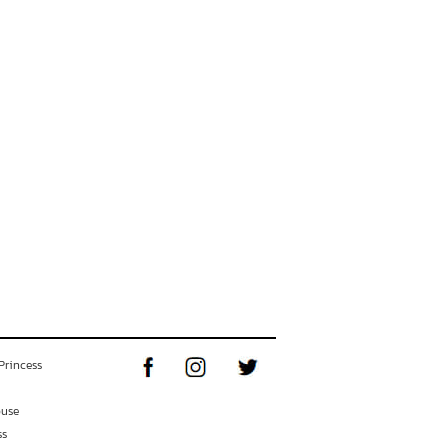
Princess
ouse
ss