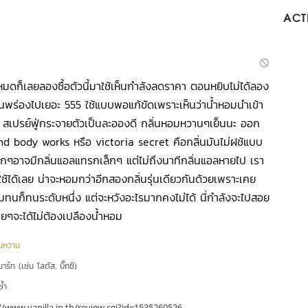
ACTI
หมดก็เลยลองซื้อตัวนี้มาใช้เห็นกำลังลดราคา ตอนหยิบไม่ได้ลอง
ไหนพร่องไปเยอะ 555 ใช้แบบพอแก้ขัดเพราะเห็นว่าน้ำหอมนำเข้า
ก สเปรย์ฟู่กระจายตัวเป็นละอองดี กลิ่นหอมหวานๆเย็นนะ ออก
body works หรือ victoria secret คือกลิ่นมันไม่ฝช้แบบ
กๆอาจมีกลิ่นแอลแทรกเล็กๆ แต่ไม่ถึงนาทีกลิ่นแอลหายไป เรา
้ได้เลย น่าจะหอมกว่าอีกสองกลิ่นรุ่นเดียวกันด้วยเพราะเคย
นก็ทนระดับหนึ่ง แต่จะหวังอะไรมากคงไม่ได้ นี่กำลังจะไปสอย
ยๆจะได้ไม่ต้องเปลืองน้ำหอม
อมหวาน
าร์ท (เช่น โลตัส, บิ๊กซี)
ซ้ำ
//www.vanilla.in.th/review.cgi?id=1535269526