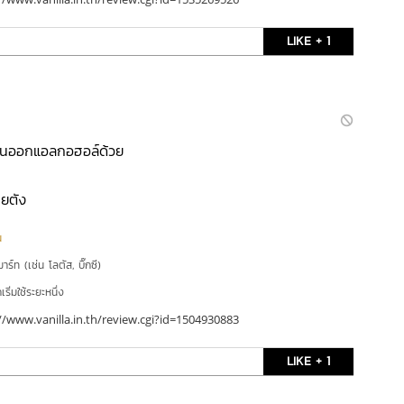
LIKE + 1
ิ่นออกแอลกอฮอล์ด้วย
ายตัง
น
าร์ท (เช่น โลตัส, บิ๊กซี)
ริ่มใช้ระยะหนึ่ง
//www.vanilla.in.th/review.cgi?id=1504930883
LIKE + 1