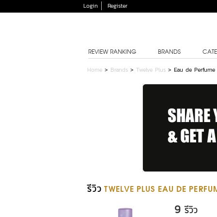
Login
Register
REVIEW RANKING
BRANDS
CATE
Home
>
Brands
>
Twelve Plus
>
Eau de Perfume 
รีวิว
TWELVE PLUS EAU DE PERFU
9
รีวิว