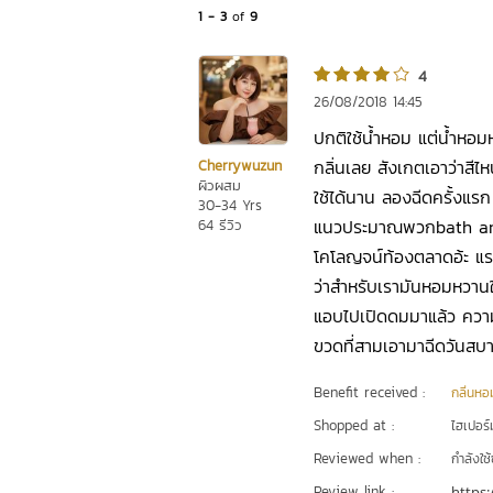
1 - 3
of
9
4
26/08/2018 14:45
ปกติใช้น้ำหอม แต่น้ำหอม
กลิ่นเลย สังเกตเอาว่าสี
Cherrywuzun
ผิวผสม
ใช้ได้นาน ลองฉีดครั้งแร
30-34 Yrs
แนวประมาณพวกbath and 
64 รีวิว
โคโลญจน์ท้องตลาดอ้ะ แร
ว่าสำหรับเรามันหอมหวานใช
แอบไปเปิดดมมาแล้ว ความท
ขวดที่สามเอามาฉีดวันสบา
Benefit received :
กลิ่นห
Shopped at :
ไฮเปอร์ม
Reviewed when :
กำลังใช้
Review link :
https: