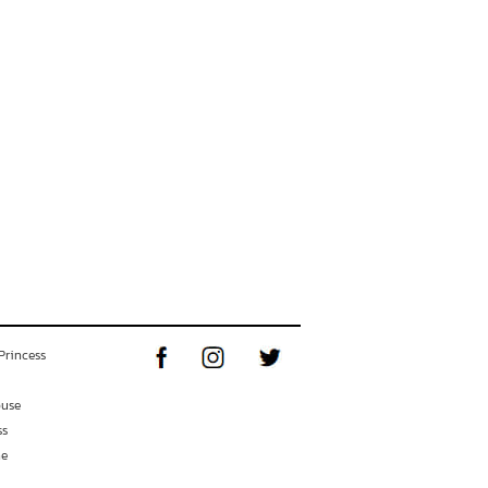
Princess
ouse
ss
ne