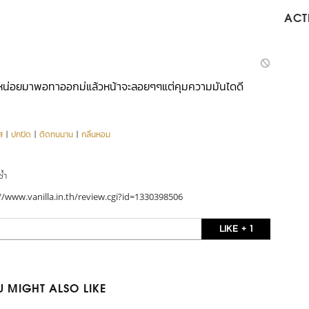
ACTI
ไปหน่อยมาพอทาออกม่แล้วหน้าจะลอยๆๆแต่คุมความมันไดดี
ส
|
ปกปิด
|
ติดทนนาน
|
กลิ่นหอม
ซ้ำ
//www.vanilla.in.th/review.cgi?id=1330398506
LIKE + 1
 MIGHT ALSO LIKE