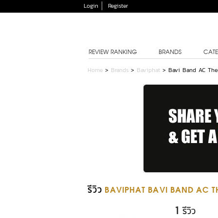
Login
Register
REVIEW RANKING
BRANDS
CATE
Home
>
Brands
>
Baviphat
>
Bavi Band AC Ther
รีวิว
BAVIPHAT BAVI BAND AC T
1
รีวิว