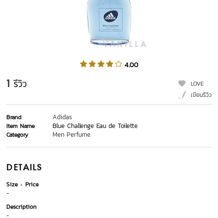
4.00
1
รีวิว
LOVE
เขียนรีวิว
Adidas
Brand
Blue Challenge Eau de Toilette
Item Name
Men Perfume
Category
DETAILS
Size
Price
-
Description
-