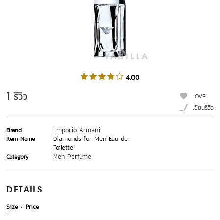
4.00
1
รีวิว
LOVE
เขียนรีวิว
Emporio Armani
Brand
Diamonds for Men Eau de
Item Name
Toilette
Men Perfume
Category
DETAILS
Size
Price
-