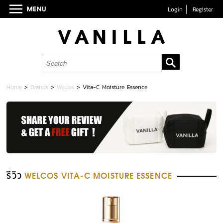
Login
Register
Home
>
Brands
>
Welcos
>
Vita-C Moisture Essence
รีวิว
WELCOS VITA-C MOISTURE ESSENCE