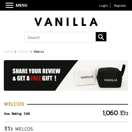
Login
Register
Home
>
Brands
>
Welcos
WELCOS
1,060
รีวิว
Ave. Rating: 3.86
รีวิว
WELCOS