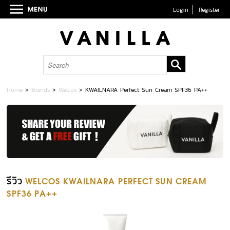
Login
Register
Home
>
Brands
>
Welcos
>
KWAILNARA Perfect Sun Cream SPF36 PA++
รีวิว
WELCOS KWAILNARA PERFECT SUN CREAM
SPF36 PA++