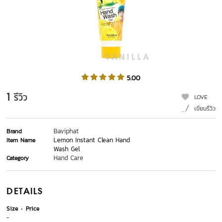
5.00
1
รีวิว
LOVE
เขียนรีวิว
Baviphat
Brand
Lemon Instant Clean Hand
Item Name
Wash Gel
Hand Care
Category
DETAILS
Size
Price
-