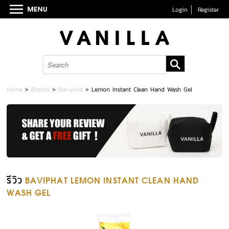
Login
Register
Home
>
Brands
>
Baviphat
>
Lemon Instant Clean Hand Wash Gel
รีวิว
BAVIPHAT LEMON INSTANT CLEAN HAND
WASH GEL