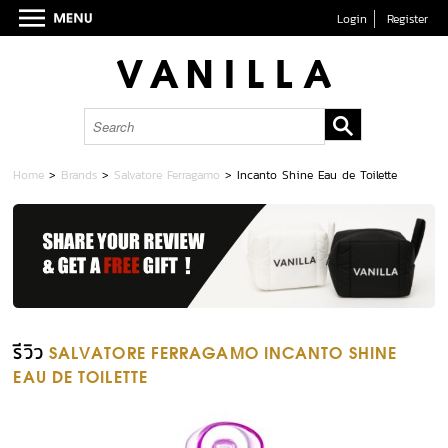
Login
Register
Home
>
Brands
>
Salvatore Ferragamo
>
Incanto Shine Eau de Toilette
รีวิว
SALVATORE FERRAGAMO INCANTO SHINE
EAU DE TOILETTE