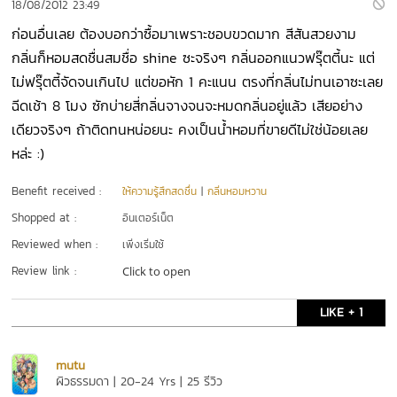
18/08/2012 23:49
ก่อนอื่นเลย ต้องบอกว่าซื้อมาเพราะชอบขวดมาก สีสันสวยงาม
กลิ่นก็หอมสดชื่นสมชื่อ shine ซะจริงๆ กลิ่นออกแนวฟรุ๊ตตี้นะ แต่
ไม่ฟรุ๊ตตี้จัดจนเกินไป แต่ขอหัก 1 คะแนน ตรงที่กลิ่นไม่ทนเอาซะเลย
ฉีดเช้า 8 โมง ซักบ่ายสี่กลิ่นจางจนจะหมดกลิ่นอยู่แล้ว เสียอย่าง
เดียวจริงๆ ถ้าติดทนหน่อยนะ คงเป็นน้ำหอมที่ขายดีไม่ใช่น้อยเลย
หล่ะ :)
Benefit received :
ให้ความรู้สึกสดชื่น
|
กลิ่นหอมหวาน
Shopped at :
อินเตอร์เน็ต
Reviewed when :
เพิ่งเริ่มใช้
Review link :
Click to open
LIKE + 1
mutu
ผิวธรรมดา | 20-24 Yrs | 25 รีวิว