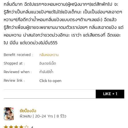
กลิ่นดีมาก ฉีดไปแรกๆจะหอมหวาน(ผู้หญิงมากๆ)แต่สักพักไป จะ
รู้สึกว่าเป็นกลิ่นแนวแป้งๆแต่ไม่ใช่แป้งเด็กนะ เป็นเป็นอ่อนๆสะอาดๆ
หวานๆ(คือดีกว่าน้ำหอมกลิ่นแป้งแบบตรงๆด้านๆเลยอ่ะ) ฉีดแล้ว
รู้สึกว่าเพื่อนผู้ชายจะพยายามมาดมตัวเราบ่อยๆ กลิ่นสะอาดแป้ง แต่
หอมหวาน น่าสนใจกว่าขวดม่วงอีกนะ เราว่า แต่เสียตรงที่ ฉีดเยอะ
ไป มีมึน แต่ขวดม่วงไม่มึน555
Benefit received :
กลิ่นหอมหวาน
Shopped at :
อินเตอร์เน็ต
Reviewed when :
กำลังใช้ซ้ำ
Review link :
Click to open
LIKE + 1
ยัยบ๊องจัง
ผิวผสม | 20-24 Yrs | 8 รีวิว
4