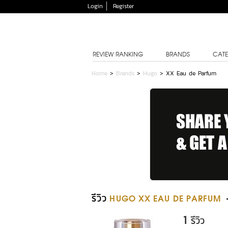
Login
Register
REVIEW RANKING
BRANDS
CATE
Home
>
Brands
>
Hugo
>
XX Eau de Parfum
รีวิว
HUGO XX EAU DE PARFUM
1
รีวิว