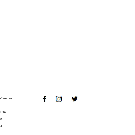
Princess
ouse
ss
ne