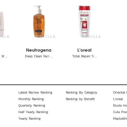
Neutrogena
L'oreal
W ...
Deep Clean Faci ...
Total Repair 5 ...
Latest Review Ranking
Ranking By Category
Oriental 
Monthly Ranking
Ranking by Benefit
L'oreal
Quarterly Ranking
Etude H
Half Yearly Ranking
Cute Pre
Yearly Ranking
Maybelli