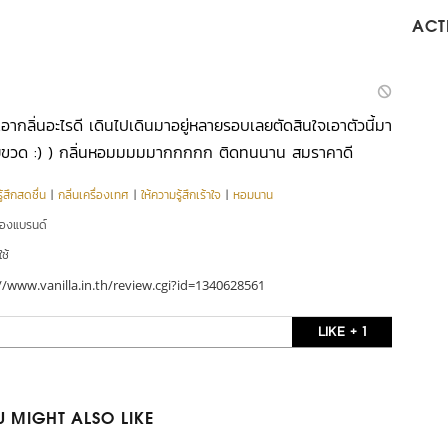
ACTI
จะเอากลิ่นอะไรดี เดินไปเดินมาอยู่หลายรอบเลยตัดสินใจเอาตัวนี้มา
หลายขวด :) ) กลิ่นหอมมมมมากกกกก ติดทนนาน สมราคาดี
ู้สึกสดชื่น
|
กลิ่นเครื่องเทศ
|
ให้ความรู้สึกเร้าใจ
|
หอมนาน
ของแบรนด์
ใช้
//www.vanilla.in.th/review.cgi?id=1340628561
LIKE + 1
 MIGHT ALSO LIKE