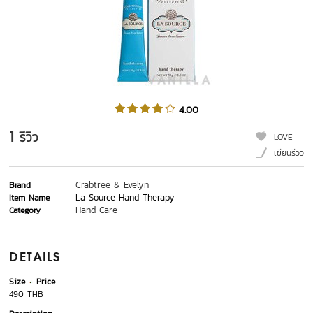
4.00
1
รีวิว
LOVE
เขียนรีวิว
Crabtree & Evelyn
Brand
La Source Hand Therapy
Item Name
Hand Care
Category
DETAILS
Size
Price
490 THB