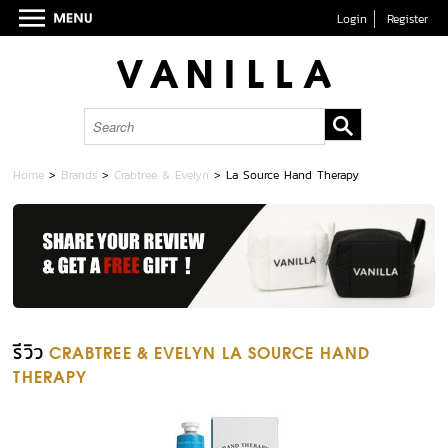
Login
Register
Home
>
Brands
>
Crabtree & Evelyn
>
La Source Hand Therapy
รีวิว
CRABTREE & EVELYN LA SOURCE HAND
THERAPY