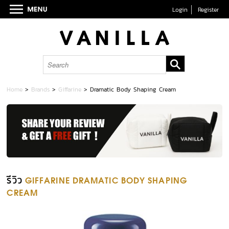
Login
Register
Home
>
Brands
>
Giffarine
>
Dramatic Body Shaping Cream
รีวิว
GIFFARINE DRAMATIC BODY SHAPING
CREAM