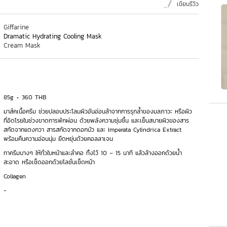
เขียนรีวิว
Giffarine
Dramatic Hydrating Cooling Mask
Cream Mask
85g
360 THB
มาส์คเนื้อครีม ช่วยปลอบประโลมผิวอันอ่อนล้าจากการรุกล้ำของมลภาวะ หรือผิว
ที่อิดโรยในช่วงขาดการพักผ่อน ด้วยพลังความชุ่มชื้น และเย็นสบายผิวของสาร
สกัดจากแตงกวา สารสกัดจากดอกบัว และ Imperata Cylindrica Extract
พร้อมคืนความอ่อนนุ่ม ยืดหยุ่นด้วยคอลลาเจน
ทาครีมบางๆ ให้ทั่วใบหน้าและลำคอ ทิ้งไว้ 10 – 15 นาที แล้วล้างออกด้วยน้ำ
สะอาด หรือเช็ดออกด้วยโลชั่นเช็ดหน้า
Collagen
-