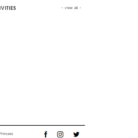
- view all -
VITIES
Princess