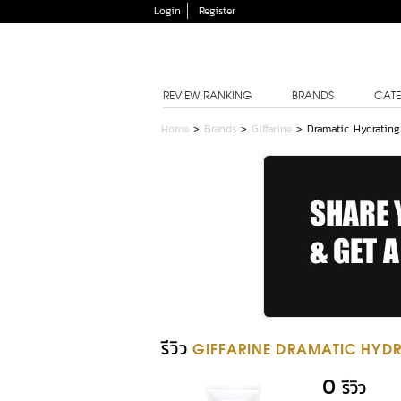
Login
Register
REVIEW RANKING
BRANDS
CATE
Home
>
Brands
>
Giffarine
>
Dramatic Hydrating
รีวิว
GIFFARINE DRAMATIC HYD
0
รีวิว