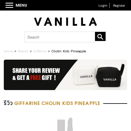
Login
Register
Home
>
Brands
>
Giffarine
>
Cholin Kids Pineapple
รีวิว
GIFFARINE CHOLIN KIDS PINEAPPLE