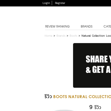
Login
Register
REVIEW RANKING
BRANDS
CATE
Home
>
Brands
>
Boots
>
Natural Collection Lo
รีวิว
BOOTS NATURAL COLLECTI
9
รีวิว