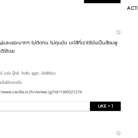
ACTI
หญ่เเละเยอะมากๆ ไม่ติดทน ไม่คุมมัน เเต่สีที่เราใช้มันเป็นสีชมพู
ได้ใช้เรย
์ (เช่น บู๊ทส์, วัตสัน, ซูรูฮะ, มัทสึคิโยะ)
ริ่มใช้ระยะหนึ่ง
//www.vanilla.in.th/review.cgi?id=1369321274
LIKE + 1