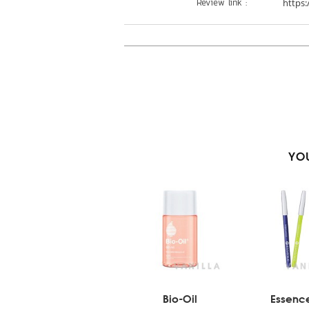
Review link :
https:
YOU
Bio-Oil
Essenc