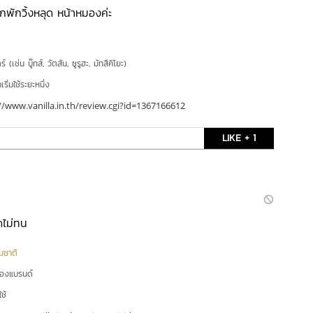
ักพักวิ้งหลุด หน้าหมองค่ะ
์ (เช่น บู๊ทส์, วัตสัน, ซูรูฮะ, มัทสึคิโยะ)
ริ่มใช้ระยะหนึ่ง
//www.vanilla.in.th/review.cgi?id=1367166612
LIKE + 1
ิดไม่ทน
มชาติ
ของแบรนด์
ใช้