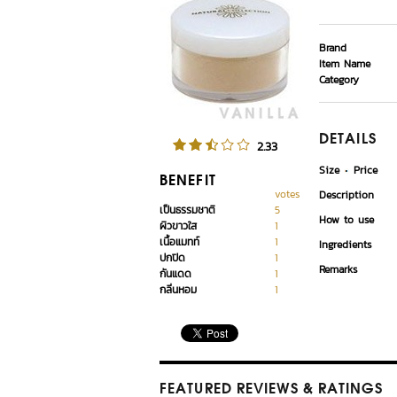
Brand
Item Name
Category
DETAILS
2.33
Size
Price
BENEFIT
votes
Description
เป็นธรรมชาติ
5
How to use
ผิวขาวใส
1
เนื้อแมทท์
1
Ingredients
ปกปิด
1
Remarks
กันแดด
1
กลิ่นหอม
1
FEATURED REVIEWS
& RATINGS