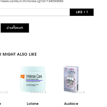
//www.vanilla.in.th/review.cgi?id=1340569066
LIKE + 1
อ่านทั้งหมด
 MIGHT ALSO LIKE
e
Lolane
Audace