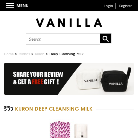
Login
Register
Home
>
Brands
>
Kuron
>
Deep Cleansing Milk
รีวิว
KURON DEEP CLEANSING MILK