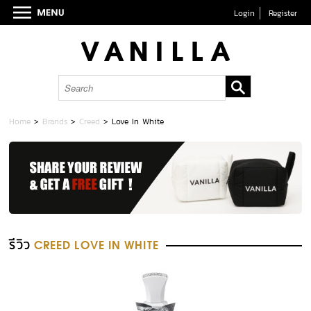
Login
Register
Home
>
Brands
>
Creed
>
Love In White
รีวิว
CREED LOVE IN WHITE