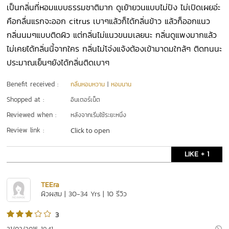
เป็นกลิ่นที่หอมแบบธรรมชาติมาก ดูเย้ายวนแบบไม่ปัง ไม่เปิดเผยอ่ะ
คือกลื่นแรกจะออก citrus เบาๆแล้วก็ได้กลิ่นข้าว แล้วก็ออกแนว
กลิ่นนมๆแบบติดผิว แต่กลิ่นไม่แนวขนมเลยนะ กลิ่นดูแพงมากแล้ว
ไม่เคยได้กลิ่นนี้จากใคร กลิ่นไม่โจ่งแจ้งต้องเข้ามาดมใกล้ๆ ติดทนนะ
ประมาณเย็นๆยังได้กลิ่นติดเบาๆ
Benefit received :
กลิ่นหอมหวาน
|
หอมนาน
Shopped at :
อินเตอร์เน็ต
Reviewed when :
หลังจากเริ่มใช้ระยะหนึ่ง
Review link :
Click to open
LIKE + 1
TEEra
ผิวผสม | 30-34 Yrs | 10 รีวิว
3