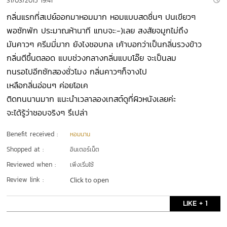
31/03/2015 19:41
กลิ่นแรกที่สเปย์ออกมาหอมมาก หอมแบบสดชื่นๆ ปนเขียวๆ
พอซักพัก ประมาณห้านาที แทบจะ:-)เลย สงสัยจมูกไม่ถึง
มันคาวๆ ครีมมี่มาก ยังไงชอบกล เค้าบอกว่าเป็นกลิ่นรวงข้าว
กลิ่นตีขึ้นตลอด แบบช่วงกลางกลิ่นแบบโอ๊ย จะเป็นลม
ทนรอไปอีกซักสองชั่วโมง กลิ่นคาวๆก็จางไป
เหลือกลิ่นอ่อนๆ ค่อยโอเค
ติดทนนานมาก แนะนำเวลาลองเทสต์ดูที่ผิวหนังเลยค่ะ
จะได้รู้ว่าชอบจริงๆ รึเปล่า
Benefit received :
หอมนาน
Shopped at :
อินเตอร์เน็ต
Reviewed when :
เพิ่งเริ่มใช้
Review link :
Click to open
LIKE + 1