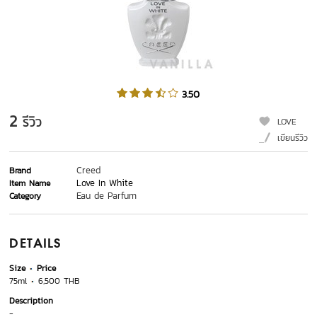
3.50
2
รีวิว
LOVE
เขียนรีวิว
Creed
Brand
Love In White
Item Name
Eau de Parfum
Category
DETAILS
Size
Price
75ml
6,500 THB
Description
-