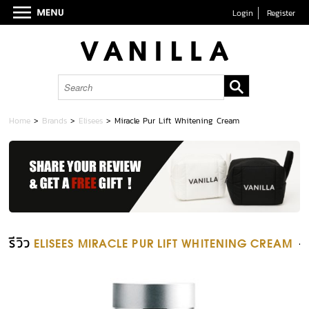
Login
Register
Home
>
Brands
>
Elisees
>
Miracle Pur Lift Whitening Cream
รีวิว
ELISEES MIRACLE PUR LIFT WHITENING CREAM