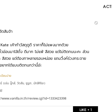
ACTI
ัตสันจ้า
Kate เค้าทำวัสดุดูดี ราคาก็ไม่แพงมากด้วย
ิ้วอ่อนมาไล้ดั้ง ดีมาก ไม่แพ้ สีสวย แต่ไม่ติดทนนะคะ ส่วน
 สีสวย แต่ต้องทาหลายรอบหน่อย แถมวิ้งค์ร่วงกระจาย
่อยากได้แบบติดทนกว่านี้อ่ะ
|
เขียนง่าย
์ (เช่น บู๊ทส์, วัตสัน, ซูรูฮะ, มัทสึคิโยะ)
ใช้
//www.vanilla.in.th/review.cgi?id=1333423398
LIKE + 1