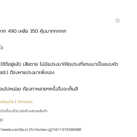
าจาก 490 เหลือ 350 คุ้มมากกกกก
้ว
ง ใช้ดีอยู่แล้ว เสียดาย ไม่มีแปรงมาให้(แปรงที่แถมมาเป็นแบบหัว
เลยอ่ะ) ต้องหาแปรงมาเพิ่มเอง
่อนไปหน่อย ต้องทาหลายๆครั้งจึงจะเห็นสี
|
เขียนง่าย
|
ติดทนนาน
อร์เครื่องสำอางในห้างสรรพสินค้า
ใช้
//www.vanilla.in.th/review.cgi?id=1319348488