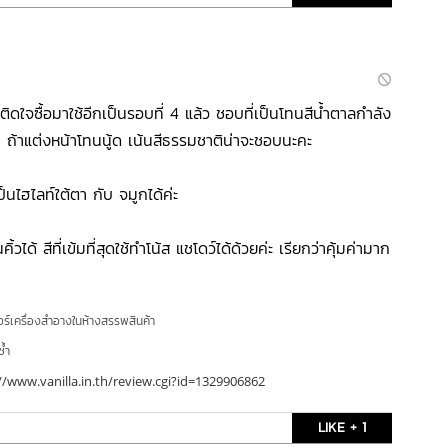
ี้ติดใจซื้อมาใช้อีกเป็นรอบที่ 4 แล้ว ชอบที่เป็นโทนสีน้ำตาลกำลัง
 ถ้าแต่งหน้าโทนนู้ด เน้นสีธรรมชาติน่าจะชอบนะคะ
ป็นไฮไลท์ใต้ตา กับ จมูกได้ค่ะ
ิ้วได้ สีที่เข้มที่สุดใช้ทำโน้ส แชโดว์ได้ด้วยค่ะ เรียกว่าคุ้มค่ามาก
อร์เครื่องสำอางในห้างสรรพสินค้า
ซ้ำ
//www.vanilla.in.th/review.cgi?id=1329906862
LIKE + 1