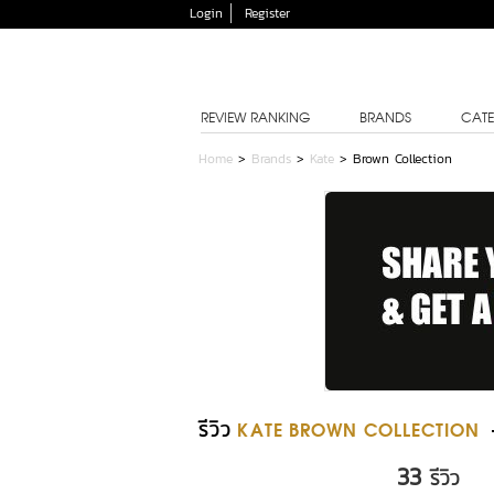
Login
Register
REVIEW RANKING
BRANDS
CATE
Home
>
Brands
>
Kate
>
Brown Collection
รีวิว
KATE BROWN COLLECTION
33
รีวิว