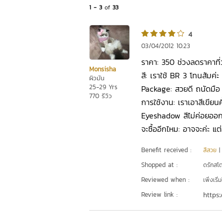
1 - 3
of
33
4
03/04/2012 10:23
ราคา: 350 ช่วงลดราคาที่ว
Monsisha
สี: เราใช้ BR 3 โทนส้มค่ะ
ผิวมัน
25-29 Yrs
Package: สวยดี ถนัดมือ 
770 รีวิว
การใช้งาน: เราเอาสีเขียนค
Eyeshadow สีไม่ค่อยออก
จะซื้ออีกไหม: อาจจะค่ะ แต
Benefit received :
สีสวย
Shopped at :
ดรักสโตร
Reviewed when :
เพิ่งเริ่ม
Review link :
https: