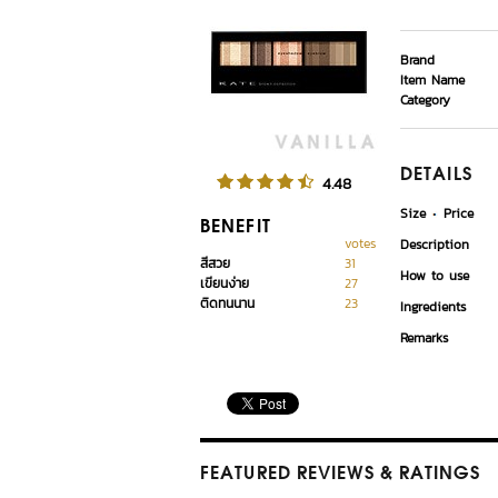
Brand
Item Name
Category
DETAILS
4.48
Size
Price
BENEFIT
votes
Description
สีสวย
31
How to use
เขียนง่าย
27
ติดทนนาน
23
Ingredients
Remarks
FEATURED REVIEWS
& RATINGS