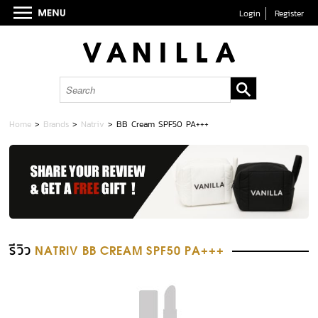
Login
Register
Home
>
Brands
>
Natriv
>
BB Cream SPF50 PA+++
รีวิว
NATRIV BB CREAM SPF50 PA+++