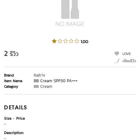
1.00
2
รีวิว
LOVE
เขียนรีวิว
Natriv
Brand
BB Cream SPF50 PA+++
Item Name
BB Cream
Category
DETAILS
Size
Price
-
Description
-