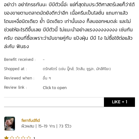
อย่าว่า อย่าโกรธกันนะ บีบีตัวนี้อ่ะ แย่ที่สุดในประวัติศาสตร์เลยก็ว่าได้
ของขายตามตลาดนัดยังดีกว่าอีก เนื้อครีมเป็นโลชั่น แถมทาแล้ว
โดนเหงื่อนิดเดียว ย้ำ นิดเดียว เท่านั้นเอง ก็ลบออกหมดล่ะ และไม่
ช่วยให้อะไรดีขึ้นเลย บีบีตัวนี้ ไม่แนะนำอย่างแรงงงงงงงงง เช่นกัน
ครับ ตอนที่ซื้อเพราะว่ามันขายคู่กับ แป้งฝุ่น บีบี ไง ไม่ซื้อใช้ต่อแล้ว
ล่ะคับ ฟันธง
Benefit received :
-
Shopped at :
ดรักสโตร์ (เช่น บู๊ทส์, วัตสัน, ซูรูฮะ, มัทสึคิโยะ)
Reviewed when :
อื่น ๆ
Review link :
Click to open
LIKE + 1
fernfudfid
ผิวผสม | 15-19 Yrs | 73 รีวิว
1