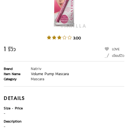
3.00
1
รีวิว
LOVE
เขียนรีวิว
Natriv
Brand
Volume Pump Mascara
Item Name
Mascara
Category
DETAILS
Size
Price
-
Description
-