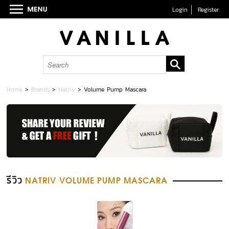
Login
Register
Home
>
Brands
>
Natriv
>
Volume Pump Mascara
รีวิว
NATRIV VOLUME PUMP MASCARA