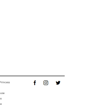
Princess
ouse
ss
ne