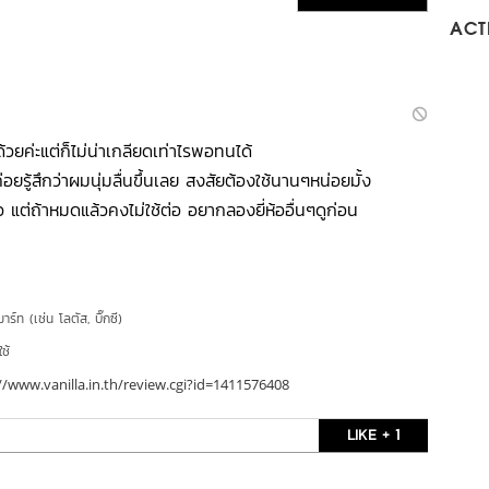
ACTI
วยค่ะแต่ก็ไม่น่าเกลียดเท่าไรพอทนได้
่อยรู้สึกว่าผมนุ่มลื่นขึ้นเลย สงสัยต้องใช้นานๆหน่อยมั้ง
ียว แต่ถ้าหมดแล้วคงไม่ใช้ต่อ อยากลองยี่ห้ออื่นๆดูก่อน
าร์ท (เช่น โลตัส, บิ๊กซี)
ใช้
//www.vanilla.in.th/review.cgi?id=1411576408
LIKE + 1