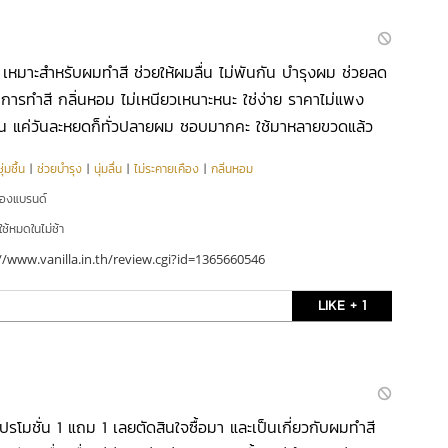
 เหมาะสำหรับผมทำสี ช่วยให้ผมลื่น ไม่พันกัน บำรุงผม ช่วยลด
ารทำสี กลิ่นหอม ไม่เหนียวเหนาะหนะ ใช่ง่าย ราคาไม่แพง
ือน แค่วันละหยดก็ทั่วปลายผม ชอบมากคะ ใช้มาหลายขวดแล้ว
่มชื้น
|
ช่วยบำรุง
|
นุ่มลื่น
|
ไม่ระคายเคือง
|
กลิ่นหอม
ของแบรนด์
ใช้หมดในไม่ช้า
//www.vanilla.in.th/review.cgi?id=1365660546
LIKE + 1
ู่โปรโมชั่น 1 แถม 1 เลยตัดสินใจซื้อมา และเป็นเกี่ยวกับผมทำสี