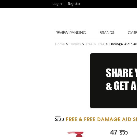
Login
Register
REVIEW RANKING
BRANDS
CATE
Home
>
Brands
>
Free & Free
>
Damage Aid Ser
รีวิว
FREE & FREE DAMAGE AID 
47
รีวิว