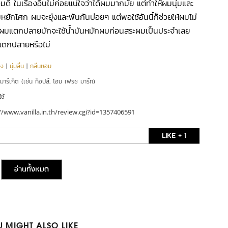
อมดี ในเรื่องอื่นไม่ค่อยแน่ใจว่าได้ผมมากมั้ย แต่ทำให้ผมนุ่มและ
ยักโศก ผมจะยุ่งและพันกันบ่อยๆ แต่พอใช้อันนี้ก็ช่วยให้ผมไม่
ของผมแตกปลายมักจะใช้น้ำมันหมักผมก่อนสระผมเป็นประจำเลย
งผมแตกปลายหรือไม่
ุง
|
นุ่มลื่น
|
กลิ่นหอม
์มาร์เก็ต (เช่น ท็อปส์, โฮม เฟรช มาร์ท)
ใช้
//www.vanilla.in.th/review.cgi?id=1357406591
LIKE + 1
อ่านทั้งหมด
 MIGHT ALSO LIKE