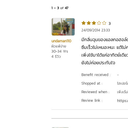
1 - 3
of
47
3
24/09/2014 23:33
มีกลิ่นฉุนของแอลกอฮอล์ด้
undaman110
ผิวแพ้ง่าย
ซึมเร็วไม่เหนอะหนะ แต้ไม่ค
30-34 Yrs
เพิ่งใช้มาได้แค่อาทิตย์เด
4 รีวิว
ยังไม่ค่อยประทับใจ
Benefit received :
-
Shopped at :
ไฮเปอร์ม
Reviewed when :
เพิ่งเริ่ม
Review link :
https: