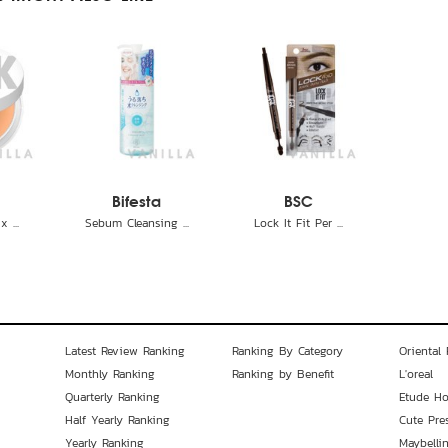
Bifesta
BSC
x ...
Sebum Cleansing ...
Lock It Fit Per ...
Latest Review Ranking
Ranking By Category
Oriental 
Monthly Ranking
Ranking by Benefit
L'oreal
Quarterly Ranking
Etude H
Half Yearly Ranking
Cute Pre
Yearly Ranking
Maybelli