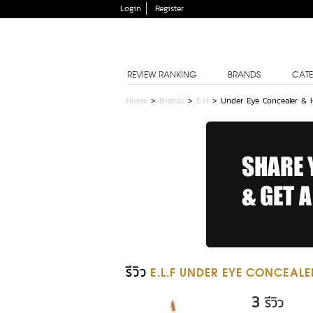
Login
Register
REVIEW RANKING
BRANDS
CATE
Home
>
Brands
>
E.l.f
>
Under Eye Concealer & H
รีวิว
E.L.F UNDER EYE CONCEALE
3
รีวิว