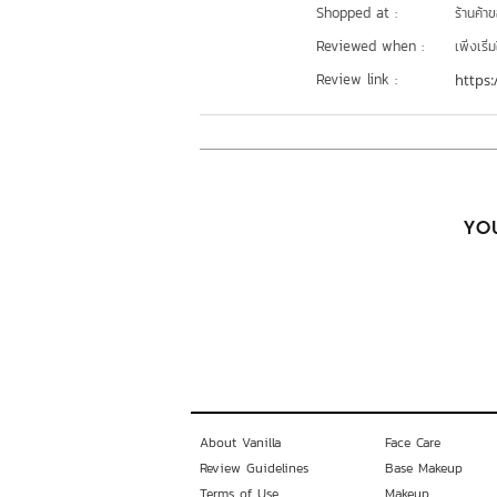
Shopped at :
ร้านค้า
Reviewed when :
เพิ่งเริ่ม
Review link :
https:
YOU
About Vanilla
Face Care
Review Guidelines
Base Makeup
Terms of Use
Makeup