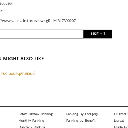
ของแบรนด์
ใช้
//www.vanilla.in.th/review.cgi?id=1317390207
LIKE + 1
 MIGHT ALSO LIKE
*ยังไม่มีข้อมูลในส่วนนี้
Latest Review Ranking
Ranking By Category
Oriental 
Monthly Ranking
Ranking by Benefit
L'oreal
Quarterly Ranking
Etude H