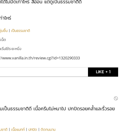
้ไม่มิดเท่าไหร่ สีอ่อน แต่ดูเป็นธรรมชาติดี
ท่าไหร่
่มชื้น
|
เป็นธรรมชาติ
์เน็ต
ริ่มใช้ระยะหนึ่ง
//www.vanilla.in.th/review.cgi?id=1320290333
LIKE + 1
ยนเป็นธรรมชาติดี เนื้อครีมไม่หนาไป ปกปิดรอยคล้ำและริ้วรอย
มชาติ
|
เนื้อแมทท์
|
ปกปิด
|
ติดทนนาน