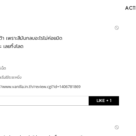
ACTI
้า เพราะสีมันกลบอะไรไม่ค่อยมิด
่ะ เลยทิ้งโลด
์เน็ต
ริ่มใช้ระยะหนึ่ง
//www.vanilla.in.th/review.cgi?id=1406781869
LIKE + 1