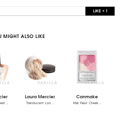
LIKE + 1
 MIGHT ALSO LIKE
cier
Laura Mercier
Canmake
d ...
Translucent Loo ...
Mat Fleur Cheek ...