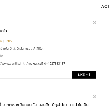
ACTI
มดไว
ท์
|
ปกปิด
์ (เช่น บู๊ทส์, วัตสัน, ซูรูฮะ, มัทสึคิโยะ)
ล้ว
//www.vanilla.in.th/review.cgi?id=1527383137
LIKE + 1
คล้ำมากเพราะเป็นคนตาโต นอนดึก มีถุงใต้ตา ทาแล้วไม่เป็น