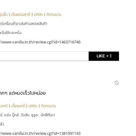
่มชื้น
|
เป็นธรรมชาติ
|
ปกปิด
|
ติดทนนาน
อร์เครื่องสำอางในห้างสรรพสินค้า
ริ่มใช้ระยะหนึ่ง
//www.vanilla.in.th/review.cgi?id=1463716746
LIKE + 1
กๆ แต่หมดเร็วไปหน่อย
มชาติ
|
เนื้อแมทท์
|
ปกปิด
|
ติดทนนาน
์ (เช่น บู๊ทส์, วัตสัน, ซูรูฮะ, มัทสึคิโยะ)
ล้ว
//www.vanilla.in.th/review.cgi?id=1381091143