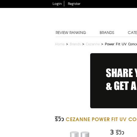
Login
Register
REVIEW RANKING
BRANDS
CATE
Home
>
Brands
>
Cezanne
>
Power Fit UV Conce
รีวิว
CEZANNE POWER FIT UV C
3
รีวิว