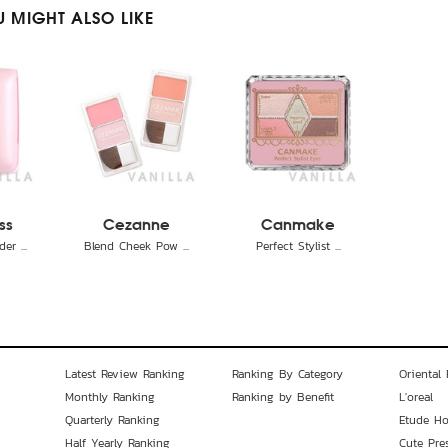
 MIGHT ALSO LIKE
ss
Cezanne
Canmake
r ...
Blend Cheek Pow ...
Perfect Stylist ...
Latest Review Ranking
Ranking By Category
Oriental 
Monthly Ranking
Ranking by Benefit
L'oreal
Quarterly Ranking
Etude H
Half Yearly Ranking
Cute Pre