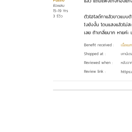
แล้ว แถมแพจเกจก๊องแก
Pussio
ผิวผสม
15-19 Yrs
ตัวไฮไลต์ทาแล้วขาวแบบด้า
3 รีวิว
ไงยังงั้น โดนแสงแล้วไม่ส
เลย ถ้าเกลี่ยมาก หายค่ะ เ
Benefit received :
เนื้อแมท
Shopped at :
เคาน์เต
Reviewed when :
หลังจากเ
Review link :
https: