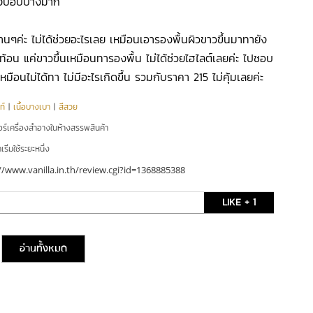
้งบอบบางมาก
นๆค่ะ ไม่ได้ช่วยอะไรเลย เหมือนเอารองพื้นผิวขาวขึ้นมาทายัง
ะท้อน แค่ขาวขึ้นเหมือนทารองพื้น ไม่ได้ช่วยไฮไลต์เลยค่ะ ไปชอบ
หมือนไม่ได้ทา ไม่มีอะไรเกิดขึ้น รวมกับราคา 215 ไม่คุ้มเลยค่ะ
ท์
|
เนื้อบางเบา
|
สีสวย
อร์เครื่องสำอางในห้างสรรพสินค้า
ริ่มใช้ระยะหนึ่ง
//www.vanilla.in.th/review.cgi?id=1368885388
LIKE + 1
อ่านทั้งหมด