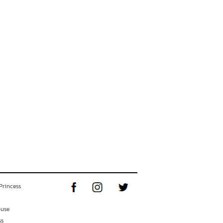
Princess
ouse
ss