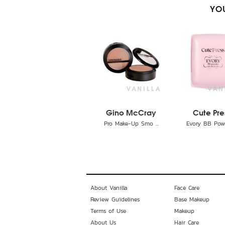
YOU
Gino McCray
Cute Pre
Pro Make-Up Smo ...
Evory BB Powde
About Vanilla
Face Care
Review Guidelines
Base Makeup
Terms of Use
Makeup
About Us
Hair Care