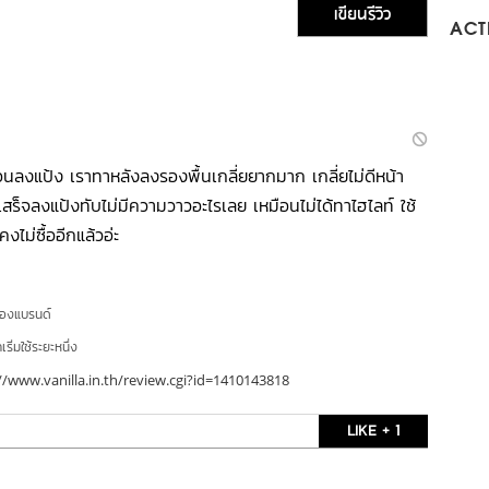
เขียนรีวิว
ACTI
่อนลงแป้ง เราทาหลังลงรองพื้นเกลี่ยยากมาก เกลี่ยไม่ดีหน้า
สร็จลงแป้งทับไม่มีความวาวอะไรเลย เหมือนไม่ได้ทาไฮไลท์ ใช้
งไม่ซื้ออีกแล้วอ่ะ
ของแบรนด์
ริ่มใช้ระยะหนึ่ง
//www.vanilla.in.th/review.cgi?id=1410143818
LIKE + 1