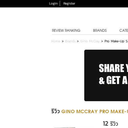
Login
Register
REVIEW RANKING
BRANDS
CATE
Home
>
Brands
>
Gino McCray
>
Pro Make-Up S
รีวิว
GINO MCCRAY PRO MAKE-UP
12
รีวิว