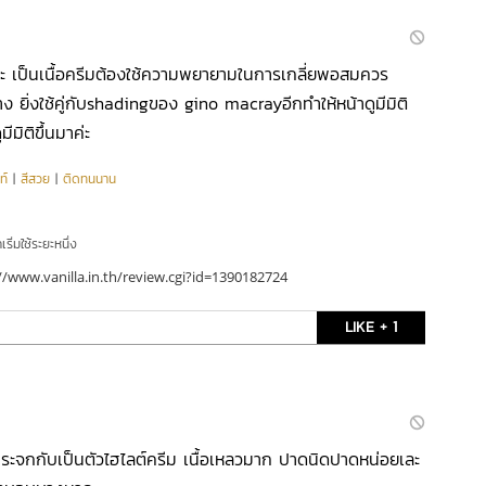
กค่ะ เป็นเนื้อครีมต้องใช้ความพยายามในการเกลี่ยพอสมควร
าง ยิ่งใช้คู่กับshadingของ gino macrayอีกทำให้หน้าดูมีมิติ
ีมิติขึ้นมาค่ะ
ท์
|
สีสวย
|
ติดทนนาน
ริ่มใช้ระยะหนึ่ง
//www.vanilla.in.th/review.cgi?id=1390182724
LIKE + 1
ระจกกับเป็นตัวไฮไลต์ครีม เนื้อเหลวมาก ปาดนิดปาดหน่อยเละ