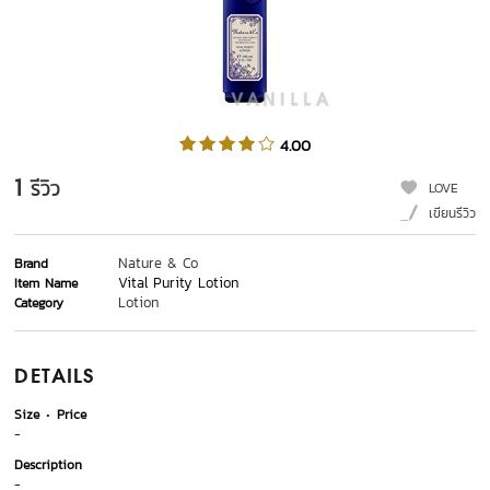
4.00
1
รีวิว
LOVE
เขียนรีวิว
Nature & Co
Brand
Vital Purity Lotion
Item Name
Lotion
Category
DETAILS
Size
Price
-
Description
-