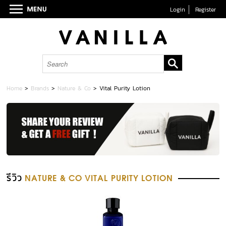
Login
Register
Home
>
Brands
>
Nature & Co
>
Vital Purity Lotion
รีวิว
NATURE & CO VITAL PURITY LOTION