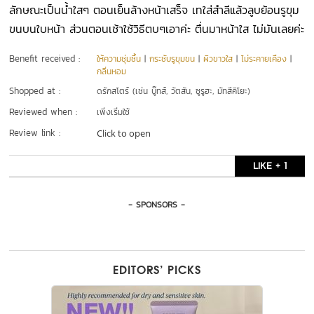
ลักษณะเป็นน้ำใสๆ ตอนเย็นล้างหน้าเสร็จ เทใส่สำลีแล้วลูบย้อนรูขุม
ขนบนใบหน้า ส่วนตอนเช้าใช้วิธีตบๆเอาค่ะ ตื่นมาหน้าใส ไม่มันเลยค่ะ
Benefit received :
ให้ความชุ่มชื้น
|
กระชับรูขุมขน
|
ผิวขาวใส
|
ไม่ระคายเคือง
|
กลิ่นหอม
Shopped at :
ดรักสโตร์ (เช่น บู๊ทส์, วัตสัน, ซูรูฮะ, มัทสึคิโยะ)
Reviewed when :
เพิ่งเริ่มใช้
Review link :
Click to open
LIKE + 1
- SPONSORS -
EDITORS’ PICKS