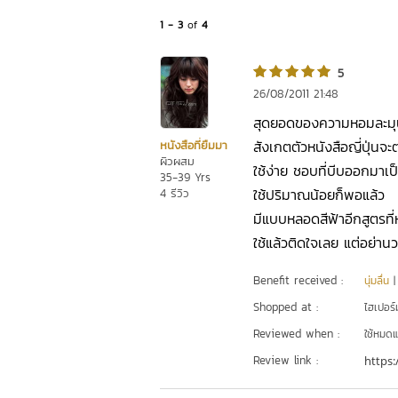
1 - 3
of
4
5
26/08/2011 21:48
สุดยอดของความหอมละมุน
สังเกตตัวหนังสือญี่ปุ่นจ
หนังสือที่ยืมมา
ผิวผสม
ใช้ง่าย ชอบที่บีบออกมาเป
35-39 Yrs
ใช้ปริมาณน้อยก็พอแล้ว
4 รีวิว
มีแบบหลอดสีฟ้าอีกสูตรที
ใช้แล้วติดใจเลย แต่อย่า
Benefit received :
นุ่มลื่น
Shopped at :
ไฮเปอร์ม
Reviewed when :
ใช้หมดแ
Review link :
https: