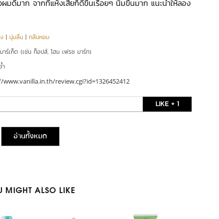
มดีมาก จากที่แห้งเสียก็ดีขึ้นเรื่อยๆ นิ่มขึ้นมาก แนะนำให้ลอง
ุง
|
นุ่มลื่น
|
กลิ่นหอม
์มาร์เก็ต (เช่น ท็อปส์, โฮม เฟรช มาร์ท)
ซ้ำ
//www.vanilla.in.th/review.cgi?id=1326452412
LIKE + 1
อ่านทั้งหมด
 MIGHT ALSO LIKE