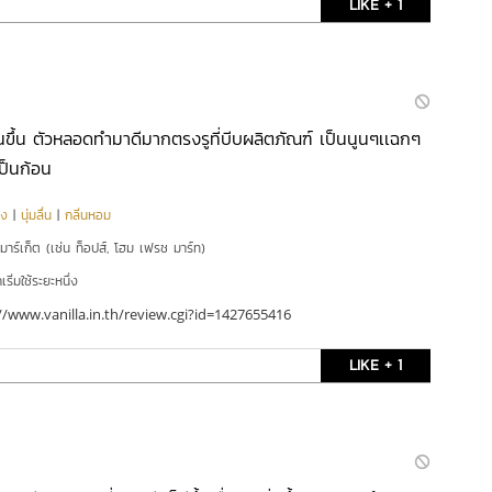
LIKE + 1
่นขึ้น ตัวหลอดทำมาดีมากตรงรูที่บีบผลิตภัณฑ์ เป็นนูนๆเเฉกๆ
เป็นก้อน
ุง
|
นุ่มลื่น
|
กลิ่นหอม
์มาร์เก็ต (เช่น ท็อปส์, โฮม เฟรช มาร์ท)
ริ่มใช้ระยะหนึ่ง
//www.vanilla.in.th/review.cgi?id=1427655416
LIKE + 1