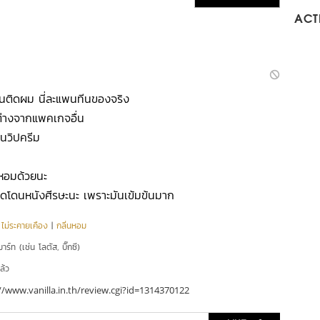
ACTI
ติดผม นี่ละแพนทีนของจริง
ะต่างจากแพคเกจอื่น
็นวิปครีม
่หอมด้วยนะ
นวดโดนหนังศีรษะนะ เพราะมันเข้มข้นมาก
|
ไม่ระคายเคือง
|
กลิ่นหอม
าร์ท (เช่น โลตัส, บิ๊กซี)
ล้ว
//www.vanilla.in.th/review.cgi?id=1314370122