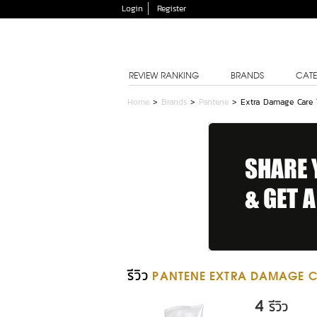
Login
Register
REVIEW RANKING
BRANDS
CATE
Home
>
Brands
>
Pantene
>
Extra Damage Care 
รีวิว
PANTENE EXTRA DAMAGE C
4
รีวิว