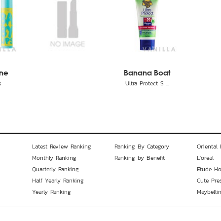
ine
Banana Boat
s
Ultra Protect S ...
Latest Review Ranking
Ranking By Category
Oriental 
Monthly Ranking
Ranking by Benefit
L'oreal
Quarterly Ranking
Etude H
Half Yearly Ranking
Cute Pre
Yearly Ranking
Maybelli