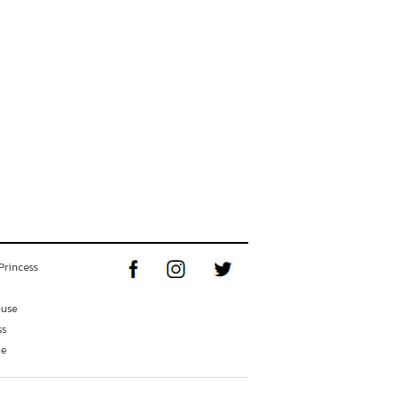
Princess
ouse
ss
ne