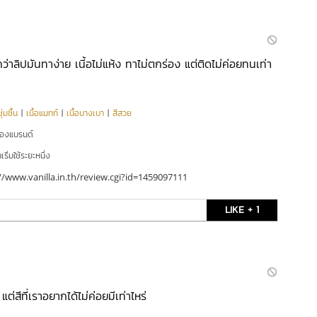
ึกว่าลิปมันทาง่าย เนี้อไม่แห้ง ทาไม่ตกร่อง แต่ติดไม่ค่อยทนเท่า
่มชื้น
|
เนื้อแมทท์
|
เนื้อบางเบา
|
สีสวย
ของแบรนด์
ริ่มใช้ระยะหนึ่ง
//www.vanilla.in.th/review.cgi?id=1459097111
LIKE + 1
่สีที่เราอยากได้ไม่ค่อยมีเท่าไหร่