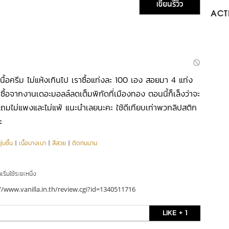
เขียนรีวิว
ACTI
นื้อครีม ไม่แห้งเกินไป เราซื้อแท่งละ 100 เอง สอยมา 4 แท่ง
ื้อจากงานเดอะมอลล์ลดเต็มพิกัดที่เมืองทอง ตอนนี้ก็เล็งว่าจะ
 แถมไม่แพงและไม่แพ้ แนะนำเลยนะคะ ใช้ดีเทียบเท่าพวกลิปสติก
ะ
่มชื้น
|
เนื้อบางเบา
|
สีสวย
|
ติดทนนาน
ริ่มใช้ระยะหนึ่ง
//www.vanilla.in.th/review.cgi?id=1340511716
LIKE + 1