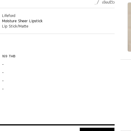
เขียนรีวิว
Lifeford
Moisture Sheer Lipstick
Lip Stick/Matte
169 THB
-
-
-
-