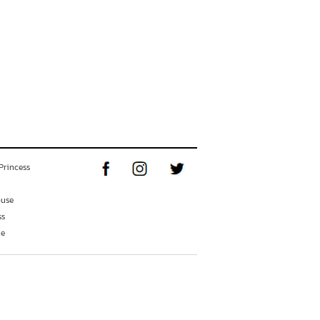
Princess
ouse
ss
ne