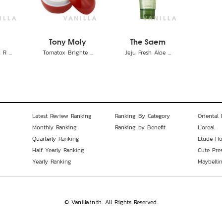
Tony Moly
The Saem
R ...
Tomatox Brighte ...
Jeju Fresh Aloe ...
Latest Review Ranking
Ranking By Category
Oriental 
Monthly Ranking
Ranking by Benefit
L'oreal
Quarterly Ranking
Etude H
Half Yearly Ranking
Cute Pre
Yearly Ranking
Maybelli
© Vanilla.in.th. All Rights Reserved.