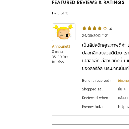
FEATURED REVIEWS
& RATINGS
1 - 3
of
15
4
24/06/2012 11:21
เป็นลิปสติกคุณภาพดีค่ะ เ
Annplanet1
ผิวผสม
ปลอกสีทองสวยดีด้วย เราซ
35-39 Yrs
ไปสอยอีก สีสวยๆทั้งนั้น
181 รีวิว
ของลอรีอัล ประมาณนั้นค่
Benefit received :
ให้ความชุ
Shopped at :
อื่น ๆ
Reviewed when :
หลังจากเ
Review link :
https: