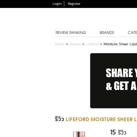
Login
Register
REVIEW RANKING
BRANDS
CATE
Home
>
Brands
>
Lifeford
>
Moisture Sheer Lips
รีวิว
LIFEFORD MOISTURE SHEER L
15
รีวิว