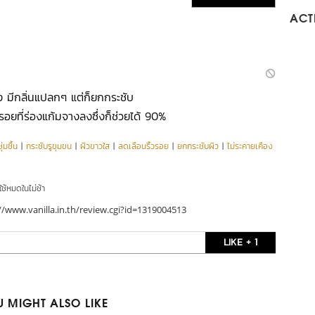
ACTI
แพง มีกลิ่นแปลกๆ แต่ก็ยกกระชับ
้วรอยที่ร่องแก้มจางลงซึ่งก็ช่วยได้ 90%
่มชื้น
|
กระชับรูขุมขน
|
ผิวขาวใส
|
ลดเลือนริ้วรอย
|
ยกกระชับผิว
|
ไม่ระคายเคือง
ใช้หมดในไม่ช้า
//www.vanilla.in.th/review.cgi?id=1319004513
LIKE + 1
 MIGHT ALSO LIKE