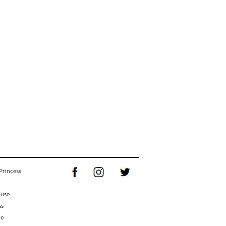
Princess
ouse
ss
ne