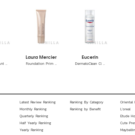
Laura Mercier
Eucerin
t ...
Foundation Prim ...
DermatoClean Cl ...
Latest Review Ranking
Ranking By Category
Oriental 
Monthly Ranking
Ranking by Benefit
L'oreal
Quarterly Ranking
Etude H
Half Yearly Ranking
Cute Pre
Yearly Ranking
Maybelli