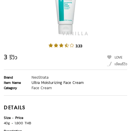
3.33
3
รีวิว
LOVE
เขียนรีวิว
NeoStrata
Brand
Ultra Moisturizing Face Cream
Item Name
Face Cream
Category
DETAILS
Size
Price
40g
1,800 THB