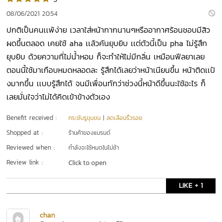
08/06/2021 20:54
ปกติเป็นคนเเพ้ง่าย เวลาใส่หน้ากากนานๆหรืออากาศร้อนชอบมีสิว
ผดขึ้นตลอด เคยใช้ aha เเล้วคันยุบยิบ เเต่ตัวนี้เป็น pha ไม่รู้สึก
ยุบยิบ ด้วยความที่ไม่น้ำหอม ก็จะทำให้ไม่มีกลิ่น เหมือนฟีลยาเลย
ตอนนี้ใช้มาเกือบหมดหลอดละ รู้สึกได้เลยว่าหน้าเนียนขึ้น หน้าติดเเป้
งมากขึ้น เเบบรู้สึกได้ จนมีเพื่อนทักว่าช่วงนี้หน้าดีขึ้นนะใช้อะไร ก็
เลยมั่นใจว่าไม่ได้คิดเข้าข้างตัวเอง
Benefit received :
กระชับรูขุมขน
|
ลดเลือนริ้วรอย
Shopped at :
ร้านค้าของแบรนด์
Reviewed when :
กำลังจะใช้หมดในไม่ช้า
Review link :
Click to open
LIKE + 1
chan