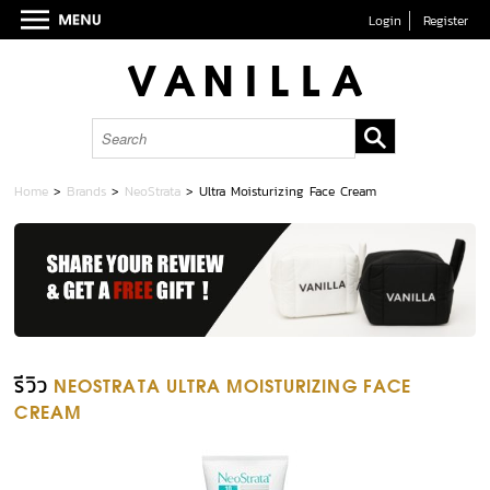
Login
Register
Home
>
Brands
>
NeoStrata
>
Ultra Moisturizing Face Cream
รีวิว
NEOSTRATA ULTRA MOISTURIZING FACE
CREAM