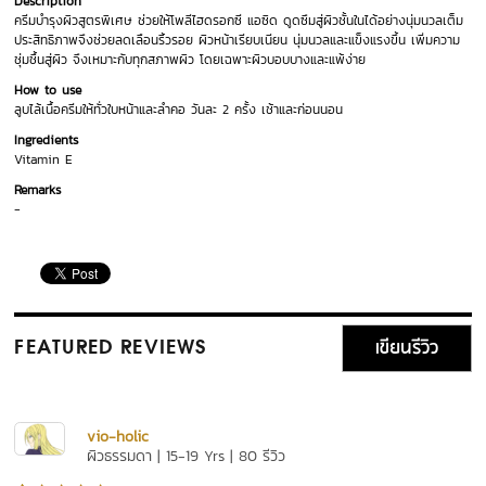
Description
ครีมบำรุงผิวสูตรพิเศษ ช่วยให้โพลีไฮดรอกซี แอซิด ดูดซึมสู่ผิวชั้นในได้อย่างนุ่มนวลเต็ม
ประสิทธิภาพจึงช่วยลดเลือนริ้วรอย ผิวหน้าเรียบเนียน นุ่มนวลและแข็งแรงขึ้น เพิ่มความ
ชุ่มชื้นสู่ผิว จึงเหมาะกับทุกสภาพผิว โดยเฉพาะผิวบอบบางและแพ้ง่าย
How to use
ลูบไล้เนื้อครีมให้ทั่วใบหน้าและลำคอ วันละ 2 ครั้ง เช้าและก่อนนอน
Ingredients
Vitamin E
Remarks
-
เขียนรีวิว
FEATURED REVIEWS
vio-holic
ผิวธรรมดา | 15-19 Yrs | 80 รีวิว