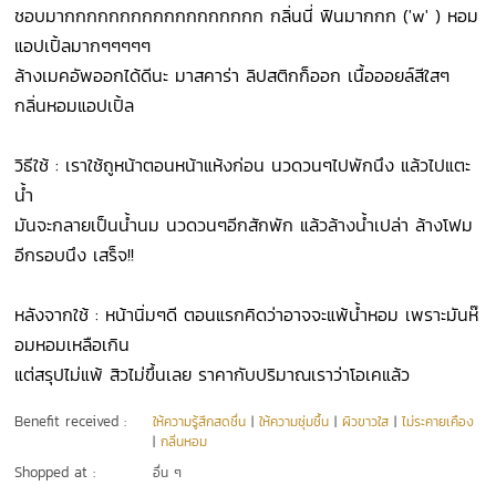
ชอบมากกกกกกกกกกกกกกกกกก กลิ่นนี่ ฟินมากกก ('w' ) หอม
แอปเปิ้ลมากๆๆๆๆๆ
ล้างเมคอัพออกได้ดีนะ มาสคาร่า ลิปสติกก็ออก เนื้อออยล์สีใสๆ
กลิ่นหอมแอปเปิ้ล
วิธีใช้ : เราใช้ถูหน้าตอนหน้าแห้งก่อน นวดวนๆไปพักนึง แล้วไปแตะ
น้ำ
มันจะกลายเป็นน้ำนม นวดวนๆอีกสักพัก แล้วล้างน้ำเปล่า ล้างโฟม
อีกรอบนึง เสร็จ!!
หลังจากใช้ : หน้านิ่มๆดี ตอนแรกคิดว่าอาจจะแพ้น้ำหอม เพราะมันห๊
อมหอมเหลือเกิน
แต่สรุปไม่แพ้ สิวไม่ขึ้นเลย ราคากับปริมาณเราว่าโอเคแล้ว
Benefit received :
ให้ความรู้สึกสดชื่น
|
ให้ความชุ่มชื้น
|
ผิวขาวใส
|
ไม่ระคายเคือง
|
กลิ่นหอม
Shopped at :
อื่น ๆ