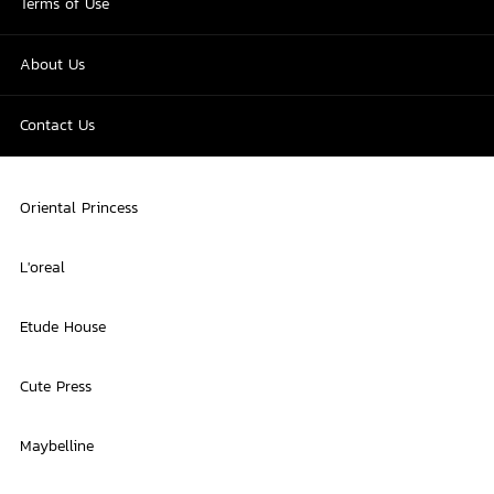
Terms of Use
About Us
Contact Us
Oriental Princess
L'oreal
Etude House
Cute Press
Maybelline