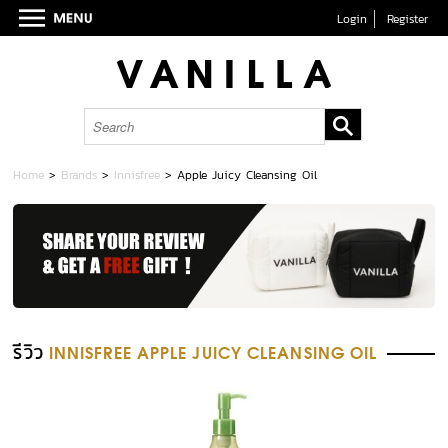
Login
Register
Home
>
Brands
>
Innisfree
>
Apple Juicy Cleansing Oil
รีวิว
INNISFREE APPLE JUICY CLEANSING OIL