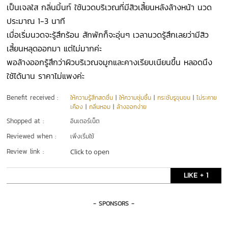
เป็นเจลใส กลิ่นมิ้นท์ ใช้นวดบริเวณที่มีสิวเสี้ยนหลังล้างหน้า นวด
ประมาณ 1-3 นาที
เมื่อเริ่มนวดจะรู้สึกร้อน สักพักก็จะอุ่นๆ เวลานวดรู้สึกเลยว่ามีสิว
เสี้ยนหลุดออกมา แต่ไม่มากค่ะ
พอล้างออกรู้สึกว่าผิวบริเวณจมูกและคางเรียบเนียนขึ้น หลอดนึง
ใช้ได้นาน ราคาไม่แพงค่ะ
Benefit received :
ให้ความรู้สึกสดชื่น
|
ให้ความชุ่มชื้น
|
กระชับรูขุมขน
|
ไม่ระคาย
เคือง
|
กลิ่นหอม
|
ล้างออกง่าย
Shopped at :
อินเตอร์เน็ต
Reviewed when :
เพิ่งเริ่มใช้
Review link :
Click to open
LIKE + 1
- SPONSORS -