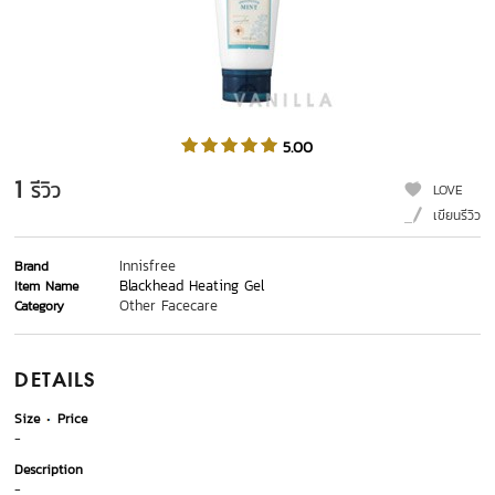
5.00
1
รีวิว
LOVE
เขียนรีวิว
Innisfree
Brand
Blackhead Heating Gel
Item Name
Other Facecare
Category
DETAILS
Size
Price
-
Description
-