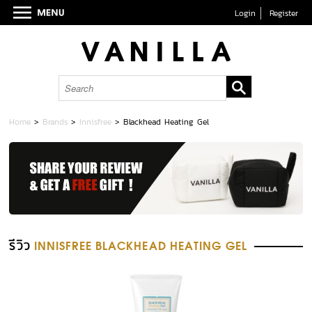
Login
Register
Home
>
Brands
>
Innisfree
>
Blackhead Heating Gel
รีวิว
INNISFREE BLACKHEAD HEATING GEL