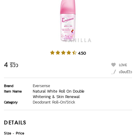
4.50
4
รีวิว
LOVE
เขียนรีวิว
Eversense
Brand
Natural White Roll On Double
Item Name
Whitening & Skin Renewal
Deodorant Roll-On/Stick
Category
DETAILS
Size
Price