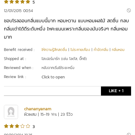
5
12/01/2015 00:54
ชอบโรลออนกลิ่นแบบนี้มาก หอมหวาน แบบหอมผลไม้ สดชื่น กลบ
กลิ่นเต่าได้ดีระดับหนึ่ง ใหคะแนนเพราะกลิ่นของมันจริงๆ กลิ่นหอม
มาก
Benefit received :
ให้ความรู้สึกสดชื่น
|
ไม่ระคายเคือง
|
กำจัดกลิ่น
|
กลิ่นหอม
Shopped at :
ไฮเปอร์มาร์ท (เช่น โลตัส, บิ๊กซี)
Reviewed when :
หลังจากเริ่มใช้ระยะหนึ่ง
Review link :
Click to open
LIKE + 1
chananyanam
ผิวผสม | 15-19 Yrs | 23 รีวิว
3