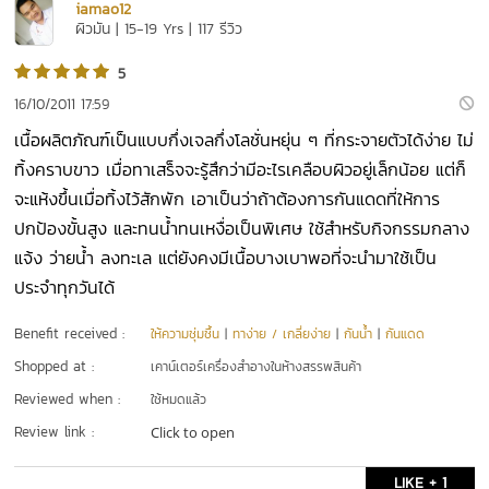
iamao12
ผิวมัน | 15-19 Yrs | 117 รีวิว
5
16/10/2011 17:59
เนื้อผลิตภัณฑ์เป็นแบบกึ่งเจลกึ่งโลชั่นหยุ่น ๆ ที่กระจายตัวได้ง่าย ไม่
ทิ้งคราบขาว เมื่อทาเสร็จจะรู้สึกว่ามีอะไรเคลือบผิวอยู่เล็กน้อย แต่ก็
จะแห้งขึ้นเมื่อทิ้งไว้สักพัก เอาเป็นว่าถ้าต้องการกันแดดที่ให้การ
ปกป้องขั้นสูง และทนน้ำทนเหงื่อเป็นพิเศษ ใช้สำหรับกิจกรรมกลาง
แจ้ง ว่ายน้ำ ลงทะเล แต่ยังคงมีเนื้อบางเบาพอที่จะนำมาใช้เป็น
ประจำทุกวันได้
Benefit received :
ให้ความชุ่มชื้น
|
ทาง่าย / เกลี่ยง่าย
|
กันน้ำ
|
กันแดด
Shopped at :
เคาน์เตอร์เครื่องสำอางในห้างสรรพสินค้า
Reviewed when :
ใช้หมดแล้ว
Review link :
Click to open
LIKE + 1