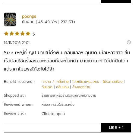
poonps
ผิวผสม | 45-49 Yrs | 232 รีวิว
5
14/11/2016 21:01
Size ใหญ่ที่ ญป ขายไม่ถึงพัน กลิ่นแอลฯ ฉุนนิด เนือเหลวขาว ซึม
เร็วต้องใช้ครั้งละเยอะหน่อยถึงจะทั้วหน้า บางเบามาก ไม่ปกปิดใดๆ
แต่ราคาไม่แพงให้อภัยได้จ้า
Benefit received :
ทาง่าย / เกลี่ยง่าย
|
ไม่เหนียวเหนอะหนะ
|
ไม่ระคายเคือง
|
กันแดด
|
กลิ่นหอม
|
ล้างออกง่าย
Shopped at :
ร้านขายยาหรือร้านผลิตภัณฑ์ความงาม
Reviewed when :
หลังจากเริ่มใช้ระยะหนึ่ง
Review link :
Click to open
LIKE + 1