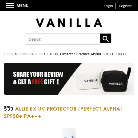
Login
Register
Home
>
Brands
>
Allie
>
EX UV Protector (Perfect Alpha) SPF50+ PA+++
รีวิว
ALLIE EX UV PROTECTOR (PERFECT ALPHA)
SPF50+ PA+++