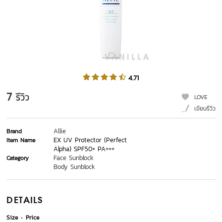
4.71
7
รีวิว
LOVE
เขียนรีวิว
Allie
Brand
EX UV Protector (Perfect
Item Name
Alpha) SPF50+ PA+++
Face Sunblock
Category
Body Sunblock
DETAILS
Size
Price