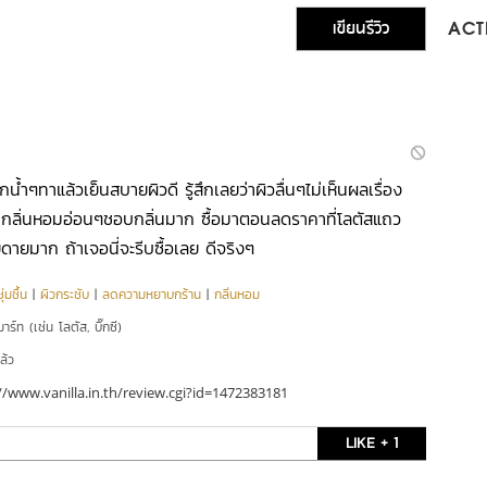
เขียนรีวิว
ACTI
กน้ำๆทาแล้วเย็นสบายผิวดี รู้สึกเลยว่าผิวลื่นๆไม่เห็นผลเรื่อง
 กลิ่นหอมอ่อนๆชอบกลิ่นมาก ซื้อมาตอนลดราคาที่โลตัสแถว
ยดายมาก ถ้าเจอนี่จะรีบซื้อเลย ดีจริงๆ
่มชื้น
|
ผิวกระชับ
|
ลดความหยาบกร้าน
|
กลิ่นหอม
าร์ท (เช่น โลตัส, บิ๊กซี)
ล้ว
//www.vanilla.in.th/review.cgi?id=1472383181
LIKE + 1