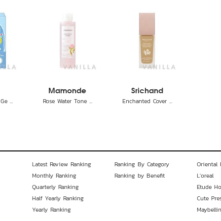
i
Mamonde
Srichand
e ...
Rose Water Tone ...
Enchanted Cover ...
Latest Review Ranking
Ranking By Category
Oriental 
Monthly Ranking
Ranking by Benefit
L'oreal
Quarterly Ranking
Etude H
Half Yearly Ranking
Cute Pre
Yearly Ranking
Maybelli