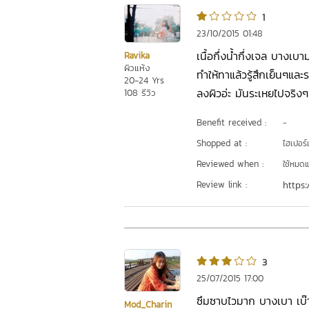
1
23/10/2015 01:48
เนื้อกึ่งน้ำกึ่งเจล บาง
Ravika
ผิวแห้ง
ทำให้ทาแล้วรู้สึกเย็นๆและ
20-24 Yrs
ลงผิวอ่ะ มันระเหยไปจริงๆ 
108 รีวิว
Benefit received :
-
Shopped at :
ไฮเปอร์ม
Reviewed when :
ใช้หมดแ
Review link :
https:
3
25/07/2015 17:00
ซึมซาบไวมาก บางเบา เบ๊า
Mod_Charin