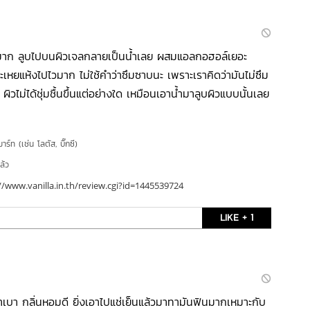
เบามาก ลูบไปบนผิวเจลกลายเป็นน้ำเลย ผสมแอลกอฮอล์เยอะ
ระเหยแห้งไปไวมาก ไม่ใช้คำว่าซึมซาบนะ เพราะเราคิดว่ามันไม่ซึม
ผิวไม่ได้ชุ่มชื้นขึ้นแต่อย่างใด เหมือนเอาน้ำมาลูบผิวแบบนั้นเลย
าร์ท (เช่น โลตัส, บิ๊กซี)
ล้ว
//www.vanilla.in.th/review.cgi?id=1445539724
LIKE + 1
เบา กลิ่นหอมดี ยิ่งเอาไปแช่เย็นแล้วมาทามันฟินมากเหมาะกับ