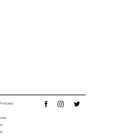
Princess
ouse
ss
ne