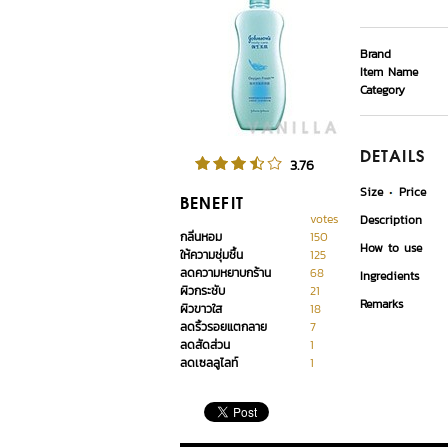
Brand
Item Name
Category
DETAILS
3.76
Size
Price
BENEFIT
votes
Description
กลิ่นหอม
150
How to use
ให้ความชุ่มชื้น
125
ลดความหยาบกร้าน
68
Ingredients
ผิวกระชับ
21
Remarks
ผิวขาวใส
18
ลดริ้วรอยแตกลาย
7
ลดสัดส่วน
1
ลดเซลลูไลท์
1