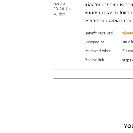
ผิวผสม
เมืองไทยมากค่ะไม่เหนียวเ
20-24 Yrs
ชื่นมีไหม ไม่เลยค่ะ ได้แ
78 รีวิว
แรกคิดว่ามันจะเหลือความชุ
Benefit received :
กลิ่นหอ
Shopped at :
ไฮเปอร์ม
Reviewed when :
ใช้หมดแ
Review link :
https:
YOU