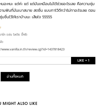
หนอะหนะ แต่ค่ะ แต่ แต่มันเหมือนไม่ได้ช่วยอะไรเลย คือความชุ่ม
ค่ความฟินที่มันเบาสบาย สดชื่น แบบทาไว้ดีกว่าไม่ทาอะไรเลย ตอน
่มชื่นไว้ให้เราบ้างนะ เสียใจ 55555
ม
าร์ท (เช่น โลตัส, บิ๊กซี)
ล้ว
//www.vanilla.in.th/review.cgi?id=1437818423
LIKE + 1
อ่านทั้งหมด
 MIGHT ALSO LIKE