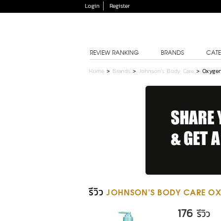
Login
Register
REVIEW RANKING
BRANDS
CATE
Home
>
Brands
>
Johnson's Body Care
>
Oxygen
รีวิว
JOHNSON'S BODY CARE OX
176
รีวิว