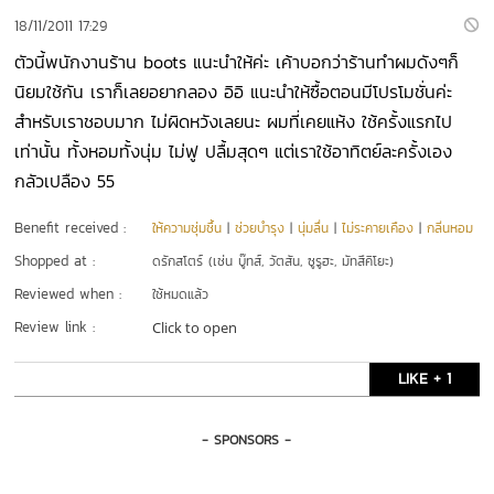
18/11/2011 17:29
ตัวนี้พนักงานร้าน boots แนะนำให้ค่ะ เค้าบอกว่าร้านทำผมดังๆก็
นิยมใช้กัน เราก็เลยอยากลอง อิอิ แนะนำให้ซื้อตอนมีโปรโมชั่นค่ะ
สำหรับเราชอบมาก ไม่ผิดหวังเลยนะ ผมที่เคยแห้ง ใช้ครั้งแรกไป
เท่านั้น ทั้งหอมทั้งนุ่ม ไม่ฟู ปลื้มสุดๆ แต่เราใช้อาทิตย์ละครั้งเอง
กลัวเปลือง 55
Benefit received :
ให้ความชุ่มชื้น
|
ช่วยบำรุง
|
นุ่มลื่น
|
ไม่ระคายเคือง
|
กลิ่นหอม
Shopped at :
ดรักสโตร์ (เช่น บู๊ทส์, วัตสัน, ซูรูฮะ, มัทสึคิโยะ)
Reviewed when :
ใช้หมดแล้ว
Review link :
Click to open
LIKE + 1
- SPONSORS -