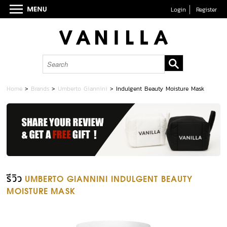
Login
Register
Home
>
Brands
>
Umberto Giannini
>
Indulgent Beauty Moisture Mask
รีวิว
UMBERTO GIANNINI INDULGENT BEAUTY
MOISTURE MASK