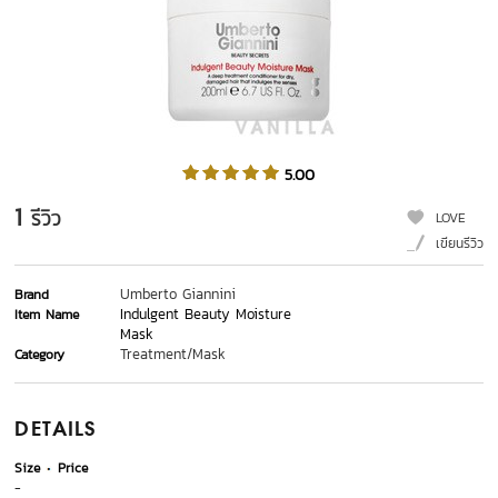
5.00
1
รีวิว
LOVE
เขียนรีวิว
Umberto Giannini
Brand
Indulgent Beauty Moisture
Item Name
Mask
Treatment/Mask
Category
DETAILS
Size
Price
-