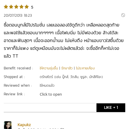
5
20/07/2013 18:23
ซื้อตอนบูทส์มีโปรโมชั่น เลยเออลองใช้ดูดีกว่า เหลือหลอดสุดท้าย
และพอใช้แล้วชอบมากๆๆๆๆ เนื้อโฟมนิ่ม ไม่มีฟองด้วย ล้างได้สะ
อาดและฟินสุดๆ เนื้อจะออกน้ำนม ไม่แห้งตึง หน้าแอบขาวใสขึ้นด้วย
ราคาก็ไม่แพง แต่ดูเหมือนมันจะไม่ผลิตแล้วอ่ะ จะซื้ออีกก็หาไม่เจอ
แล้ว TT
Benefit received :
ให้ความชุ่มชื้น
|
รักษาสิว
|
ไม่ระคายเคือง
Shopped at :
ดรักสโตร์ (เช่น บู๊ทส์, วัตสัน, ซูรูฮะ, มัทสึคิโยะ)
Reviewed when :
ใช้หมดแล้ว
Review link :
Click to open
LIKE + 1
Kapukz