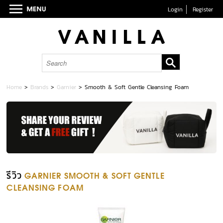
Login
Register
Home
>
Brands
>
Garnier
>
Smooth & Soft Gentle Cleansing Foam
รีวิว
GARNIER SMOOTH & SOFT GENTLE
CLEANSING FOAM