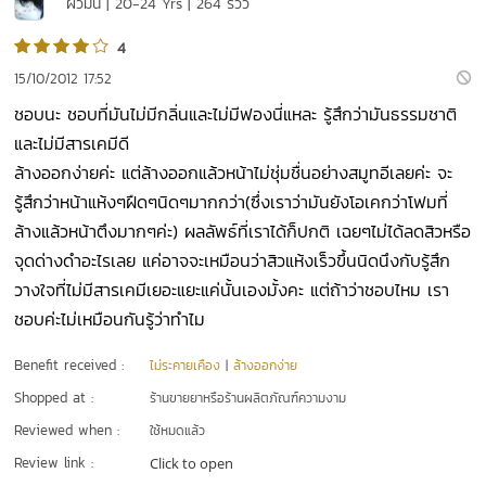
ผิวมัน | 20-24 Yrs | 264 รีวิว
4
15/10/2012 17:52
ชอบนะ ชอบที่มันไม่มีกลิ่นและไม่มีฟองนี่แหละ รู้สึกว่ามันธรรมชาติ
และไม่มีสารเคมีดี
ล้างออกง่ายค่ะ แต่ล้างออกแล้วหน้าไม่ชุ่มชื่นอย่างสมูทอีเลยค่ะ จะ
รู้สึกว่าหน้าแห้งๆฝืดๆนิดๆมากกว่า(ซึ่งเราว่ามันยังโอเคกว่าโฟมที่
ล้างแล้วหน้าตึงมากๆค่ะ) ผลลัพธ์ที่เราได้ก็ปกติ เฉยๆไม่ได้ลดสิวหรือ
จุดด่างดำอะไรเลย แค่อาจจะเหมือนว่าสิวแห้งเร็วขึ้นนิดนึงกับรู้สึก
วางใจที่ไม่มีสารเคมีเยอะแยะแค่นั้นเองมั้งคะ แต่ถ้าว่าชอบไหม เรา
ชอบค่ะไม่เหมือนกันรู้ว่าทำไม
Benefit received :
ไม่ระคายเคือง
|
ล้างออกง่าย
Shopped at :
ร้านขายยาหรือร้านผลิตภัณฑ์ความงาม
Reviewed when :
ใช้หมดแล้ว
Review link :
Click to open