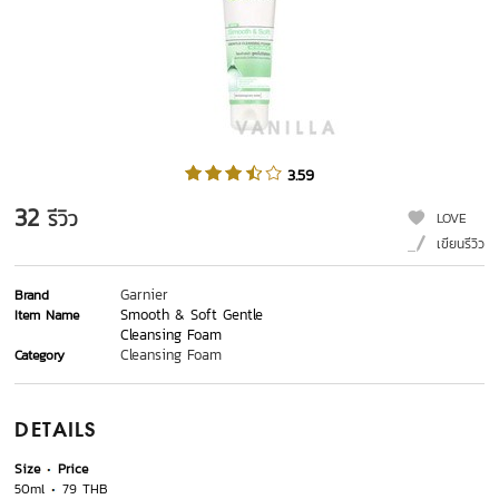
3.59
32
รีวิว
LOVE
เขียนรีวิว
Garnier
Brand
Smooth & Soft Gentle
Item Name
Cleansing Foam
Cleansing Foam
Category
DETAILS
Size
Price
50ml
79 THB