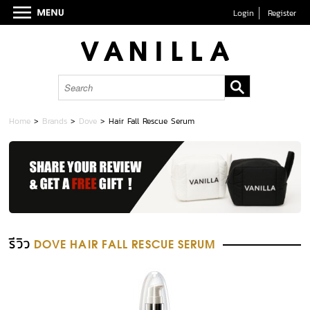
Login
Register
Home
>
Brands
>
Dove
>
Hair Fall Rescue Serum
รีวิว
DOVE HAIR FALL RESCUE SERUM