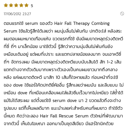
5
17/06/2012 23:27
ตอนแรกใช้ serum ของตัว Hair Fall Therapy Combing
Serum ใช้แล้วรู้สึกได้เลยว่า ผมนุ่มลื่นไม่พันกัน ปกติจะใส่ หลังสระ
ผมตอนผมหมาดเกือบแห้ง ขวดแรกที่ใช้ ยังมีผมขาดหลุดร่วงติดหวี
ที่ซี่ ถี่ๆ มาเล็กน้อย มาใช้ตัวนี้ รู้สีกว่าความนุ่มลืนไม่พันกันยัง
เหมือนเดิมอยู่ แต่ผมที่เปราะ และแตกปลายน้อยลงมาก จนเอาหวีซี่
ถี่ๆ จัดทรงผม มีผมขาดหลุดร่วงติดหวีแบบนับเส้นได้ สัก 1-2 เส้น
แตกต่างจากตัวเดิมมากเพราะตัวเองเป็นคนผมยาวมากถึงกลาง
หลัง แค่ผมขาดติดหวี มาสัก 10 เส้นก็ใจหายแล้ว ก่อนหน้าที่จะใช้
ของ dove ใช้แอร์โค้ดปกติยี่ห้ออื่น รู้สึกเลยว่าผมมัน และลีบแบน ไม่
เหมือน dove ที่เหมือนเคลือบผมใส่แล้วซึมเร็วมากไม่เหนียว ใส่ซ้ำได้
แม้ไม่ได้สระผม แต่ตั้งแต่ใช้ serum dove มา 2 ขวดแล้วถึงจะต่าง
รูปแบบ แต่ก็เห็นผลดีมาก แนะนำเลยค่ะสำหรับคนที่ผมยาว ถ้าใช้ตัว
นี้หมด คิดว่าจะลอง Hair Fall Rescue Serum ตัวใหม่ที่พัฒนามา
จากตัวนี้ เห็นในโฆษณา ออกมาเป็นชุดสีเขียว มีแฮร์โทนิคด้วย