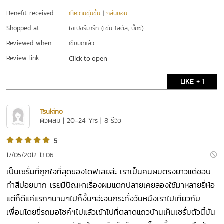
Benefit received :
ให้ความชุ่มชื้น
|
กลิ่นหอม
Shopped at :
ไฮเปอร์มาร์ท (เช่น โลตัส, บิ๊กซี)
Reviewed when :
ใช้หมดแล้ว
Review link :
Click to open
LIKE + 1
Tsukino
ผิวผสม | 20-24 Yrs | 8 รีวิว
5
17/05/2012 13:06
เป็นเซรั่มที่ถูกใจที่สุดของโดฟเลยล่ะ เราเป็นคนผมตรงยาวแต่ชอบ
ทำสีบ่อยมาก เรยมีปัญหาเรื่องผมแตกปลายเคยลองใช้มาหลายยี่ห้อ
แต่ก็ดีแค่แรกๆนานๆไปก็งั้นๆอ่ะจนกระทั่งวันหนึงเราไปเที่ยวกับ
เพื่อนโดยขี่รถมอไซค์ฯไปแล้วเข้าไปที่ตลาดแถวบ้านเห็นเซรั่มตัวนี้มัน