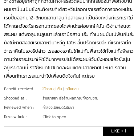
วางขายอยู่ราคาถูกกว่าในห้างหรรือวัตสันมากก็เรยซื้อมาพอถึงบ้าน
ผมเรานี่นะเป็นซังกะตังเรยทีเดียวหวีไม่ออกเราเรยจัดการของใหม่ซะ
เรยปั้มออกมา2-3หยดเอามาลูบที่ปลายผมที่เป็นซังกะตังทีแรกเราไม่
ได้คาดหวังอะไรหรอกนะกะของโดฟหน่ะแค่อยากให้มันหวีง่ายก่อนจะ
สระผม แต่พอลูบไปลูบมาแล้วเอามือสาง เอ๊ะ ทำไมผมมันไม่พันกันล่ะ
ยังไม่หายสงสัยเรยเอาหวีมาหวีดู โอ้โห ลื่นปรืดดเรยอ่ะ ทีแรกเรานึก
ว่าเราคิดไปเองรึปล่าว เรยลองเอาไปให้แม่กับพี่สาวใช้ทั้งแม่ทั้งพี่สาว
ถามว่าเอาอะไรมาให้ใช้ดีมากๆเรยไม่ได้สระผม3วันยังหอมแล้วยังนุ่ม
อยู่เรยตอนนี้เราใช้หมดไป1ขวดละผมแตกปลายหายไปหมดเรยจน
เพื่อนทักเราเรยแนะนำไปเพื่อนติดใจกันใหญ่เรย
Benefit received :
ให้ความชุ่มชื้น
|
กลิ่นหอม
Shopped at :
ร้านขายยาหรือร้านผลิตภัณฑ์ความงาม
Reviewed when :
กำลังจะใช้หมดในไม่ช้า
Review link :
Click to open
LIKE + 1