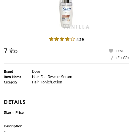
4.29
7
รีวิว
LOVE
เขียนรีวิว
Dove
Brand
Hair Fall Rescue Serum
Item Name
Hair Tonic/Lotion
Category
DETAILS
Size
Price
-
Description
-