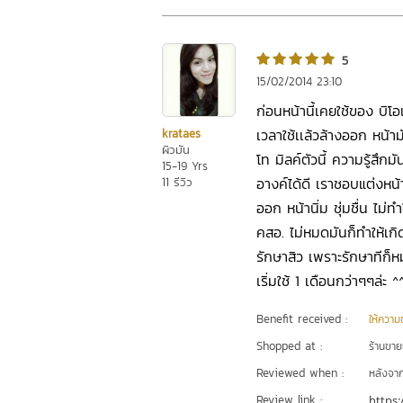
5
15/02/2014 23:10
ก่อนหน้านี้เคยใช้ของ บิโอเ
เวลาใช้เเล้วล้างออก หน้า
krataes
ผิวมัน
โท มิลค์ตัวนี้ ความรู้สึก
15-19 Yrs
อางค์ได้ดี เราชอบแต่งหน้
11 รีวิว
ออก หน้านิ่ม ชุ่มชื่น ไม่
คสอ. ไม่หมดมันก็ทำให้เกิด
รักษาสิว เพราะรักษาทีก็ห
เริ่มใช้ 1 เดือนกว่าๆๆล่ะ 
Benefit received :
ให้ความชุ
Shopped at :
ร้านขา
Reviewed when :
หลังจากเ
Review link :
https: