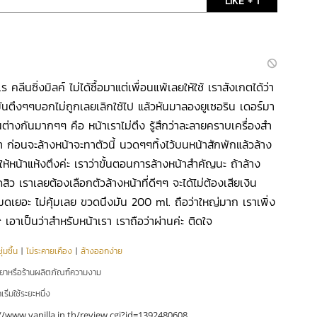
LIKE + 1
ร คลีนซิ่งมิลค์ ไม่ได้ซื้อมาแต่เพื่อนแพ้เลยให้ใช้ เราสังเกตได้ว่า
มันตึงๆๆบอกไม่ถูกเลยเลิกใช้ไป แล้วหันมาลองยูเซอริน เดอร์มา
มันต่างกันมากๆๆ คือ หน้าเราไม่ตึง รู้สึกว่าละลายคราบเครื่องสำ
า ก่อนจะล้างหน้าจะทาตัวนี้ นวดๆๆทิ้งไว้บนหน้าสักพักแล้วล้าง
ทำให้หน้าแห้งตึงค่ะ เราว่าขั้นตอนการล้างหน้าสำคัญนะ ถ้าล้าง
สิว เราเลยต้องเลือกตัวล้างหน้าที่ดีๆๆ จะได้ไม่ต้องเสียเงิน
มดเยอะ ไม่คุ้มเลย ขวดนึงมัน 200 ml. ถือว่าใหญ่มาก เราเพิ่ง
^^ เอาเป็นว่าสำหรับหน้าเรา เราถือว่าผ่านค่ะ ติดใจ
่มชื้น
|
ไม่ระคายเคือง
|
ล้างออกง่าย
ยยาหรือร้านผลิตภัณฑ์ความงาม
ริ่มใช้ระยะหนึ่ง
//www.vanilla.in.th/review.cgi?id=1392480608