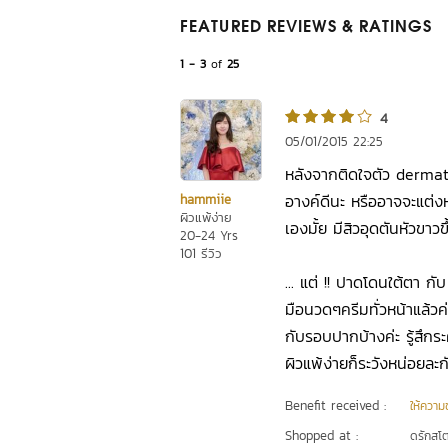
FEATURED REVIEWS
& RATINGS
1 - 3
of
25
4
05/01/2015 22:25
หลังจากติดใจตัว dermato
อางค์ดีนะ หรืออาจจะแต่ง
hammiie
ผิวแพ้ง่าย
เองมั้ย มีสิวอุดตันหัวขาว
20-24 Yrs
101 รีวิว
... แต่ !! ปาดโดนใต้ตา กั
มือนวดๆครีมทั่วหน้าแล้ว
กับรอบปากบ้างค่ะ รู้สึกร
ผิวแพ้ง่ายก็ระวังหน่อยละก
Benefit received :
ให้ความชุ
Shopped at :
ดรักสโตร