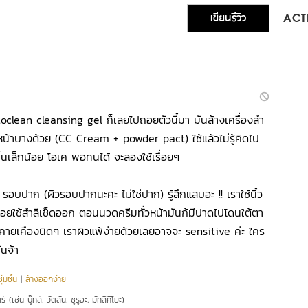
เขียนรีวิว
ACTI
clean cleansing gel ก็เลยไปถอยตัวนี้มา มันล้างเครื่องสำ
หน้าบางด้วย (CC Cream + powder pact) ใช้แล้วไม่รู้คิดไป
ขึ้นเล็กน้อย โอเค พอทนได้ จะลองใช้เรื่อยๆ
บ รอบปาก (ผิวรอบปากนะคะ ไม่ใช่ปาก) รู้สึกแสบอะ !! เราใช้นิ้ว
ค่อยใช้สำลีเช็ดออก ตอนนวดครีมทั่วหน้ามันก้มีปาดไปโดนใต้ตา
ะคายเคืองนิดๆ เราผิวแพ้ง่ายด้วยเลยอาจจะ sensitive ค่ะ ใคร
ันจ้า
่มชื้น
|
ล้างออกง่าย
์ (เช่น บู๊ทส์, วัตสัน, ซูรูฮะ, มัทสึคิโยะ)