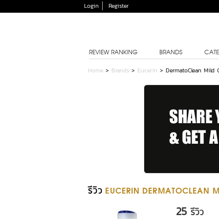
Login
Register
REVIEW RANKING
BRANDS
CATE
Home
>
Brands
>
Eucerin
>
DermatoClean Mild C
รีวิว
EUCERIN DERMATOCLEAN MI
25
รีวิว