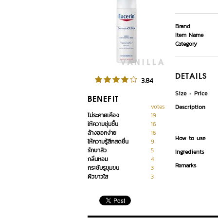
Brand
Item Name
Category
DETAILS
3.84
Size
Price
BENEFIT
votes
Description
ไม่ระคายเคือง
19
ให้ความชุ่มชื้น
16
ล้างออกง่าย
16
How to use
ให้ความรู้สึกสดชื่น
9
รักษาสิว
5
Ingredients
กลิ่นหอม
4
Remarks
กระชับรูขุมขน
3
ผิวขาวใส
3