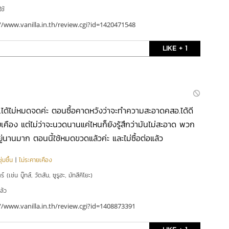
ใช้
//www.vanilla.in.th/review.cgi?id=1420471548
LIKE + 1
.ได้ไม่หมดจดค่ะ ตอนซื้อคาดหวังว่าจะทำความสะอาดคสอ.ได้ดี
เคือง แต่ไม่ว่าจะนวดนานแค่ไหนก็ยังรู้สึกว่ามันไม่สะอาด พวก
ู่นานมาก ตอนนี้ใช้หมดขวดแล้วค่ะ และไม่ซื้อต่อแล้ว
่มชื้น
|
ไม่ระคายเคือง
์ (เช่น บู๊ทส์, วัตสัน, ซูรูฮะ, มัทสึคิโยะ)
ล้ว
//www.vanilla.in.th/review.cgi?id=1408873391