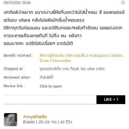
09/11/2013 01:28
ปกติแพ้ง่ายมาก ขนาดบางยี่ห้อที่บอกว่าไม่ใส่น้ำหอม สี แอลกอฮอล์
แต่ของ vitara กลับไม่แพ้แม้กลิ่นน้ำหอมแรง
ใช้ทาทุกวันก่อนนอน และจะใช้โบกเยอะๆหลังกำจัดขน รอยแดงจาก
การระคายเคืองหายทันที ไม่ถึง ชม. หลังทา
ชอบมากคะ จะใช้ต่อไปเรื่อยๆ ขาดไม่ได้
Benefit received :
ให้ความรู้สึกสดชื่น
|
ให้ความชุ่มชื้น
|
กระชับรูขุมขน
|
ลดเลือน
ริ้วรอย
|
ไม่ระคายเคือง
Shopped at :
ซุปเปอร์มาร์เก็ต (เช่น ท็อปส์, โฮม เฟรช มาร์ท)
Reviewed when :
กำลังใช้ซ้ำ
Review link :
Click to open
LIKE + 1
Annyแป้นแล้น
ผิวผสม | 20-24 Yrs | 42 รีวิว