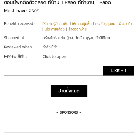
ตอนนี้พกติดตัวตลอด ที่บ้าน 1 หลอด ที่ทำงาน 1 หลอด
Must have จริงๆ
Benefit received :
ให้ความรู้สึกสดชื่น
|
ให้ความชุ่มชื้น
|
กระชับรูขุมขน
|
ผิวขาวใส
|
ไม่ระคายเคือง
|
ล้างออกง่าย
Shopped at :
ดรักสโตร์ (เช่น บู๊ทส์, วัตสัน, ซูรูฮะ, มัทสึคิโยะ)
Reviewed when :
กำลังใช้ซ้ำ
Review link :
Click to open
LIKE + 1
อ่านทั้งหมด
- SPONSORS -