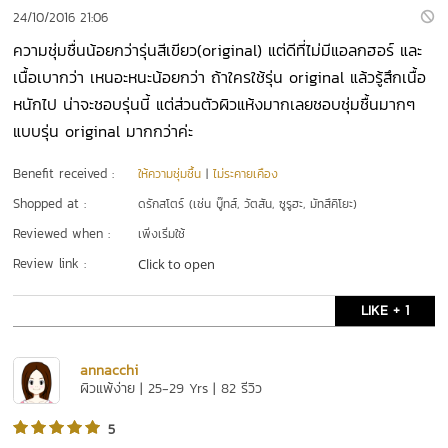
24/10/2016 21:06
ความชุ่มชื่นน้อยกว่ารุ่นสีเขียว(original) แต่ดีที่ไม่มีแอลกฮอร์ และ
เนื้อเบากว่า เหนอะหนะน้อยกว่า ถ้าใครใช้รุ่น original แล้วรู้สึกเนื้อ
หนักไป น่าจะชอบรุ่นนี้ แต่ส่วนตัวผิวแห้งมากเลยชอบชุ่มชื้นมากๆ
แบบรุ่น original มากกว่าค่ะ
Benefit received :
ให้ความชุ่มชื้น
|
ไม่ระคายเคือง
Shopped at :
ดรักสโตร์ (เช่น บู๊ทส์, วัตสัน, ซูรูฮะ, มัทสึคิโยะ)
Reviewed when :
เพิ่งเริ่มใช้
Review link :
Click to open
LIKE + 1
annacchi
ผิวแพ้ง่าย | 25-29 Yrs | 82 รีวิว
5