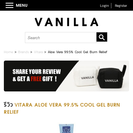
Login
Register
Home
>
Brands
>
Vitara
>
Aloe Vera 99.5% Cool Gel Burn Relief
รีวิว
VITARA ALOE VERA 99.5% COOL GEL BURN
RELIEF