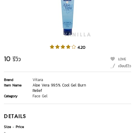
4.20
10
รีวิว
LOVE
เขียนรีวิว
Vitara
Brand
Aloe Vera 99.5% Cool Gel Burn
Item Name
Relief
Face Gel
Category
DETAILS
Size
Price
-