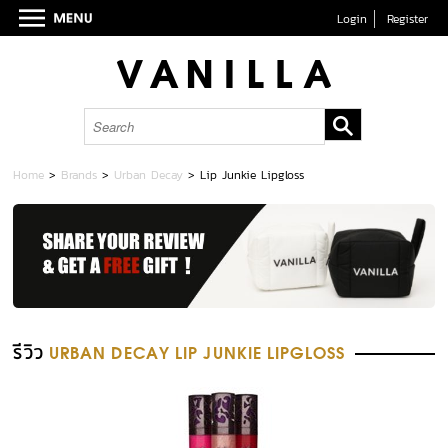
Login
Register
Home
>
Brands
>
Urban Decay
>
Lip Junkie Lipgloss
รีวิว
URBAN DECAY LIP JUNKIE LIPGLOSS