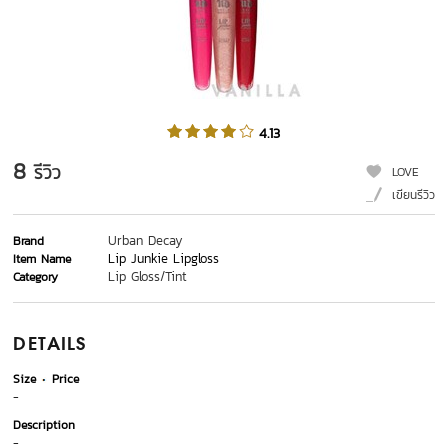
4.13
8
รีวิว
LOVE
เขียนรีวิว
Urban Decay
Brand
Lip Junkie Lipgloss
Item Name
Lip Gloss/Tint
Category
DETAILS
Size
Price
-
Description
-