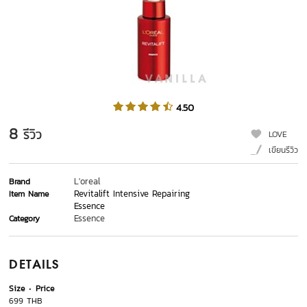
4.50
8
รีวิว
LOVE
เขียนรีวิว
L'oreal
Brand
Revitalift Intensive Repairing
Item Name
Essence
Essence
Category
DETAILS
Size
Price
699 THB