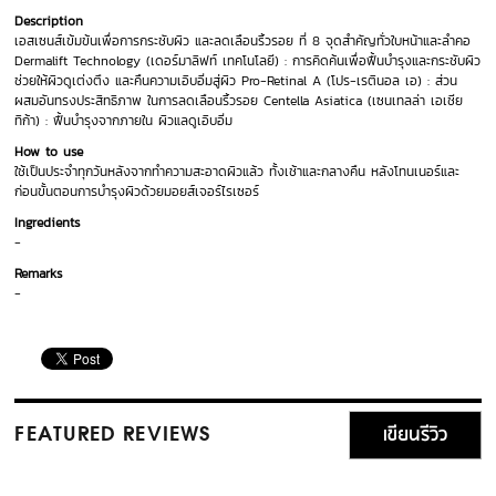
Description
เอสเซนส์เข้มข้นเพื่อการกระชับผิว และลดเลือนริ้วรอย ที่ 8 จุดสำคัญทั่วใบหน้าและลำคอ
Dermalift Technology (เดอร์มาลิฟท์ เทคโนโลยี) : การคิดค้นเพื่อฟื้นบำรุงและกระชับผิว
ช่วยให้ผิวดูเต่งตึง และคืนความเอิบอิ่มสู่ผิว Pro-Retinal A (โปร-เรตินอล เอ) : ส่วน
ผสมอันทรงประสิทธิภาพ ในการลดเลือนริ้วรอย Centella Asiatica (เซนเทลล่า เอเชีย
ทิก้า) : ฟื้นบำรุงจากภายใน ผิวแลดูเอิบอิ่ม
How to use
ใช้เป็นประจำทุกวันหลังจากทำความสะอาดผิวแล้ว ทั้งเช้าและกลางคืน หลังโทนเนอร์และ
ก่อนขั้นตอนการบำรุงผิวด้วยมอยส์เจอร์ไรเซอร์
Ingredients
-
Remarks
-
เขียนรีวิว
FEATURED REVIEWS