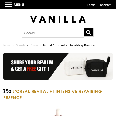
Login
Register
Home
>
Brands
>
L'oreal
>
Revitalift Intensive Repairing Essence
รีวิว
L'OREAL REVITALIFT INTENSIVE REPAIRING
ESSENCE