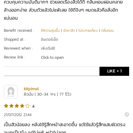
ควบคุมความมันดีมากๆ ช่วยลดเรื่องสิวได้ดี กลิ่นหอมผ่อนคลาย
ล้างออกง่าย ส่วนตัวแล้วไม่แพ้เลย ใช้ดีจิงๆ หมดแล้วคือสั่งอีก
แน่นอน
Benefit received :
ให้ความชุ่มชื้น
|
รักษาสิว
|
ไม่ระคายเคือง
|
กลิ่นหอม
Shopped at :
อินเตอร์เน็ต
Reviewed when :
เพิ่งเริ่มใช้
Review link :
Click to open
LIKE + 1
kitpimol
ผิวมัน | 30-34 Yrs | 77 รีวิว
4
21/07/2012 21:44
เป็นสิวน้อยลง หลังใช้รู้สึกหน้าสะอาดขึ้น แต่ใช้แล้วรู้สึกแสบผิวตรง
จมูกแป๊ปนึง แต่ไม่แพ้ หน้าไม่ลอก