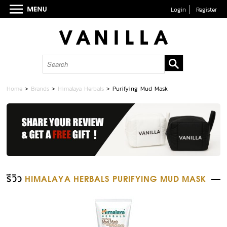
Login
Register
Home
>
Brands
>
Himalaya Herbals
>
Purifying Mud Mask
รีวิว
HIMALAYA HERBALS PURIFYING MUD MASK