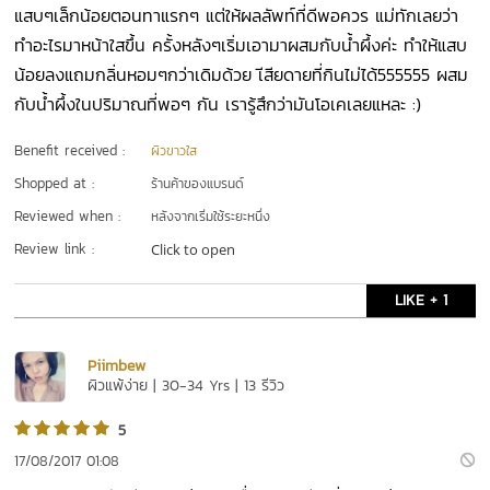
แสบๆเล็กน้อยตอนทาแรกๆ แต่ให้ผลลัพท์ที่ดีพอควร แม่ทักเลยว่า
ทำอะไรมาหน้าใสขึ้น ครั้งหลังๆเริ่มเอามาผสมกับน้ำผึ้งค่ะ ทำให้แสบ
น้อยลงแถมกลิ่นหอมๆกว่าเดิมด้วย เีสียดายที่กินไม่ได้555555 ผสม
กับน้ำผึ้งในปริมาณที่พอๆ กัน เรารู้สึกว่ามันโอเคเลยแหละ :)
Benefit received :
ผิวขาวใส
Shopped at :
ร้านค้าของแบรนด์
Reviewed when :
หลังจากเริ่มใช้ระยะหนึ่ง
Review link :
Click to open
LIKE + 1
Piimbew 
ผิวแพ้ง่าย | 30-34 Yrs | 13 รีวิว
5
17/08/2017 01:08