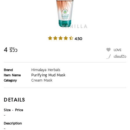
4.50
4
รีวิว
LOVE
เขียนรีวิว
Himalaya Herbals
Brand
Purifying Mud Mask
Item Name
Cream Mask
Category
DETAILS
Size
Price
-
Description
-